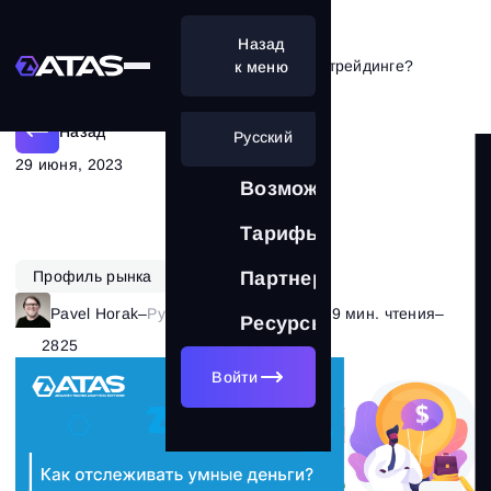
Назад
Как отслеживать умные деньги в трейдинге?
к меню
Назад
Русский
29 июня, 2023
Возможности
Тарифы
Профиль рынка
Партнерам
Pavel Horak
–
Рубрика:
Теория рынка
–
9 мин. чтения
–
Ресурсы
2825
Войти