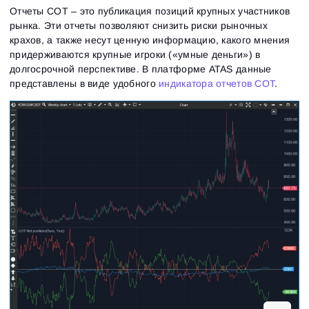
Отчеты СОТ – это публикация позиций крупных участников
рынка. Эти отчеты позволяют снизить риски рыночных
крахов, а также несут ценную информацию, какого мнения
придерживаются крупные игроки («умные деньги») в
долгосрочной перспективе. В платформе ATAS данные
представлены в виде удобного
индикатора отчетов СОТ
.
Вход
Регистрация
Восстановить пароль
Email
Email
Введи адрес электронной почты, и мы отправим
ссылку для создания нового пароля.
Я хочу получать специальные предложения от
Пароль
Email
ATAS
Я принимаю:
Terms of use
,
License agreement
.