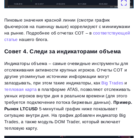
Ознакомьтесь с политикой конфиденциальности
Close
Забыли пароль?
Пиковые значения красной линии (смотри график
Зарегистрироваться
Сбросить пароль
Войти
фьючерсов на пшеницу выше) коррелируют с минимумами
на рынке. Подробнее об отчетах COT – в
соответствующей
Войти
Уже есть учётная запись?
Зарегистрироваться
Нет учётной записи?
статье
нашего блога.
Совет 4. Следи за индикаторами объема
Индикаторы объема – самые очевидные инструменты для
отслеживания активности крупных игроков. Отчеты СОТ и
другие упомянутые источники информации могут
запаздывать, при этом такие индикаторы, как
Big Trades
и
тепловая карта
в платформе ATAS, позволяют отслеживать
умных игроков внутри дня в реальном времени (для этого
требуется подключение потока биржевых данных).
Пример.
Рынок LTCUSD
5-минутный график ниже показывает
ситуацию внутри дня. На график добавлен индикатор Big
Trades, а также модуль DOM Trader, который включает
тепловую карту.