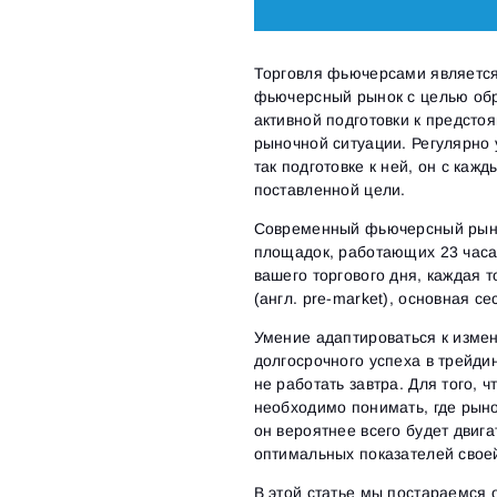
Торговля фьючерсами является
фьючерсный рынок с целью обр
активной подготовки к предсто
рыночной ситуации. Регулярно 
так подготовке к ней, он с каж
поставленной цели.
Современный фьючерсный рынок
площадок, работающих 23 часа 
вашего торгового дня, каждая т
(англ. pre-market), основная сес
Умение адаптироваться к изм
долгосрочного успеха в трейдин
не работать завтра. Для того, 
необходимо понимать, где рыно
он вероятнее всего будет двиг
оптимальных показателей своей
В этой статье мы постараемся 