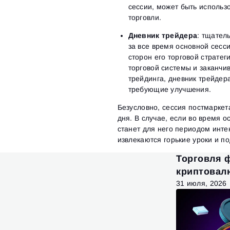
сессии, может быть использ
торговли.
Дневник трейдера
: тщател
за все время основной сесс
сторон его торговой стратег
торговой системы и заканчи
трейдинга, дневник трейдер
требующие улучшения.
Безусловно, сессия постмаркет
дня. В случае, если во время 
станет для него периодом инт
извлекаются горькие уроки и п
Торговля 
криптовалю
стратегии 
31 июля, 2026