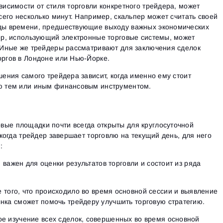
висимости от стиля торговли конкретного трейдера, может
Войти
Уже есть учётная запись?
Зарегистрироваться
Нет учётной записи?
всего несколько минут. Например, скальпер может считать своей
оды времени, предшествующие выходу важных экономических
дер, использующий электронные торговые системы, может
. Иные же трейдеры рассматривают для заключения сделок
оргов в Лондоне или Нью-Йорке.
шения самого трейдера зависит, когда именно ему стоит
лю тем или иным финансовым инструментом.
вые площадки почти всегда открыты для круглосуточной
, когда трейдер завершает торговлю на текущий день, для него
:
 важен для оценки результатов торговли и состоит из ряда
е того, что происходило во время основной сессии и выявление
нка сможет помочь трейдеру улучшить торговую стратегию.
е изучение всех сделок, совершенных во время основной