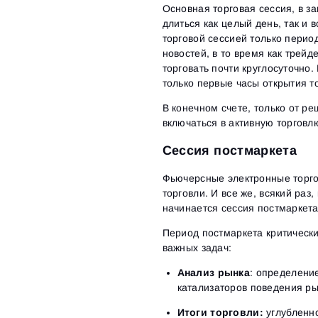
Основная торговая сессия, в за
длиться как целый день, так и 
торговой сессией только пери
новостей, в то время как трей
торговать почти круглосуточно
только первые часы открытия т
В конечном счете, только от ре
включаться в активную торгов
Сессия постмаркета
Фьючерсные электронные торго
торговли. И все же, всякий раз
начинается сессия постмаркета
Период постмаркета критически
важных задач:
Анализ рынка
: определени
катализаторов поведения ры
Итоги торговли:
углубленно