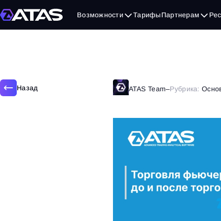
12 апреля, 2018
Возможности
Тарифы
Партнерам
Ре
Назад
ATAS Team
–
Рубрика:
Осно