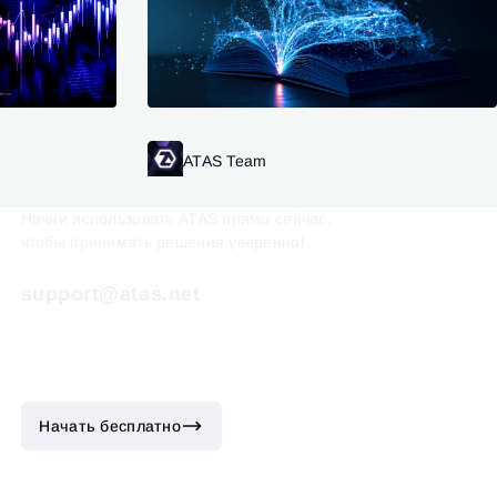
итать далее
ATAS Team
Читать далее
Начни использовать ATAS прямо сейчас,
чтобы принимать решения уверенно!
support@atas.net
Начать бесплатно