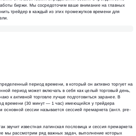
 работы биржи. Мы сосредоточим ваше внимание на главных
нить трейдер в каждый из этих промежутков времени для
вли.
определенный период времени, в который он активно торгует на
ной период может включать в себя как целый торговый день,
днако к активной торговле лучше подготовиться заранее. В
од времени (30 минут — 1 час) имеющийся у трейдера
 основной сессии называется сессией премаркета (англ. pre-
ак звучит известная латинская пословица и сессия премаркета
лее мы рассмотрим ряд важных задач, выполнение которых