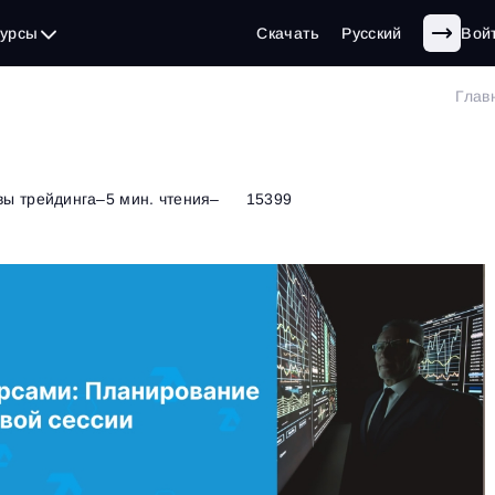
сурсы
Скачать
Русский
Вой
Глав
вы трейдинга
–
5 мин. чтения
–
15399