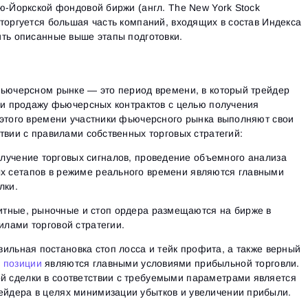
ю-Йоркской фондовой биржи (англ. The New York Stock
торгуется большая часть компаний, входящих в состав Индекса
ить описанные выше этапы подготовки.
фьючерсном рынке — это период времени, в который трейдер
ли продажу фьючерсных контрактов с целью получения
 этого времени участники фьючерсного рынка выполняют свои
твии с правилами собственных торговых стратегий:
лучение торговых сигналов, проведение объемного анализа
Вход
ых сетапов в режиме реального времени являются главными
Регистрация
Восстановить пароль
лки.
Email
Email
Введи адрес электронной почты, и мы отправим ссылку
тные, рыночные и стоп ордера размещаются на бирже в
для создания нового пароля.
илами торговой стратегии.
Я хочу получать специальные предложения от ATAS
Пароль
Email
Я принимаю:
Terms of use
,
License agreement
.
ильная постановка стоп лосса и тейк профита, а также верный
Ознакомьтесь с политикой конфиденциальности
Close
 позиции
являются главными условиями прибыльной торговли.
Забыли пароль?
й сделки в соответствии с требуемыми параметрами является
ейдера в целях минимизации убытков и увеличении прибыли.
Зарегистрироваться
Сбросить пароль
Войти