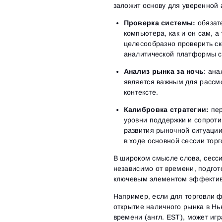
заложит основу для уверенной 
Проверка системы:
обязате
компьютера, как и он сам, а
целесообразно проверить ск
аналитической платформы с
Анализ рынка за ночь
: ан
является важным для рассм
контексте.
Калибровка стратегии:
пер
уровни поддержки и сопроти
развития рыночной ситуаци
в ходе основной сессии тор
В широком смысле слова, сесси
независимо от времени, подго
ключевым элементом эффектив
Например, если для торговли 
открытие наличного рынка в Нь
времени (англ. EST), может иг