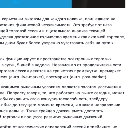
 серьезным вызовом для каждого новичка, пришедшего на
етения финансовой независимости. Это требует от него
ящей торговой сессии и тщательного анализа текущей
уделяя достаточное количество времени как активной торговле,
дым днем будет более уверенно чувствовать себя на пути к
 функционирует в пространстве электронных торговых
в сутки, 5 дней в неделю. Независимо от продолжительности
орговая сессия делится на три четких промежутка: премаркет
сия (англ. live-market), постмаркет (англ. post-market).
еняющимся рыночным условиям является залогом достижения
ге. Попросту говоря, то, что работает на рынке сегодня, может
чтобы сохранить свою конкурентоспособность, трейдеру
к был до текущего момента времени, и в каком направлении
аться дальше. Также трейдер должен уметь достигать
 торговли в процессе развития рыночных движений.
отойти от классических определений сессий в трейдинге, не