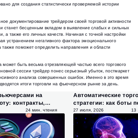
овано для создания статистически проверяемой истории
ьное документирование трейдером своей торговой активности
ии станет бесценным вкладом в выявление слабых и сильных
ии, а также его личных качеств. Начиная с точной настройки
вая устранением негативного фактора эмоционального
а также поможет определить направления и области
а может быть весьма отрезвляющей частью всего торгового
основной сессии трейдер понес серьезный убыток, постмаркет
енсивного анализа совершенных ошибок. Именно в это время
одводятся итоги торговли на фьючерсном рынке за день.
фьючерсами на
Автоматические торг
ту: контракты,
стратегии: как боты 
и анализ рынка
использовать рыноч
24 мин. чтения
27 июля, 2026
13
возможности