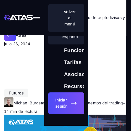
Volver
Qué es la dirección de un monedero de criptodivisas y cómo protegerse de los riesgos
al
menú
Atrás
Español
julio 26, 2024
Funciones
Tarifas
Asociación
Recursos
Futuros
Iniciar
Michael Burgstaller
–
Categoría:
Fundamentos del trading
–
sesión
14 min de lectura
–
1546