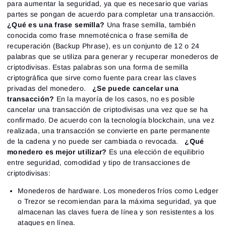
para aumentar la seguridad, ya que es necesario que varias
partes se pongan de acuerdo para completar una transacción.
Registrarse
¿Qué es una frase semilla?
Una frase semilla, también
Restablecer contraseña
Acceder
conocida como frase mnemotécnica o frase semilla de
Inicia sesión
¿Ya tienes una cuenta?
recuperación (Backup Phrase), es un conjunto de 12 o 24
Registrarse
¿No tienes cuenta?
palabras que se utiliza para generar y recuperar monederos de
criptodivisas. Estas palabras son una forma de semilla
criptográfica que sirve como fuente para crear las claves
privadas del monedero.
¿Se puede cancelar una
transacción?
En la mayoría de los casos, no es posible
cancelar una transacción de criptodivisas una vez que se ha
confirmado. De acuerdo con la tecnología blockchain, una vez
realizada, una transacción se convierte en parte permanente
de la cadena y no puede ser cambiada o revocada.
¿Qué
monedero es mejor utilizar?
Es una elección de equilibrio
entre seguridad, comodidad y tipo de transacciones de
criptodivisas:
Monederos de hardware. Los monederos fríos como Ledger
o Trezor se recomiendan para la máxima seguridad, ya que
almacenan las claves fuera de línea y son resistentes a los
ataques en línea.