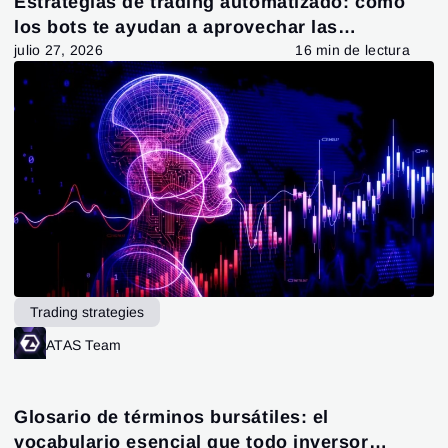
Estrategias de trading automatizado: cómo
los bots te ayudan a aprovechar las
oportunidades del mercado
julio 27, 2026
16 min de lectura
Trading strategies
ATAS Team
Glosario de términos bursátiles: el
vocabulario esencial que todo inversor