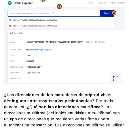
Iniciar sesión
Registro
¿Las direcciones de los monederos de criptodivisas
Restablecer contraseña
Correo electrónico
distinguen entre mayúsculas y minúsculas?
Por regla
Correo electrónico
Introduce tu correo electrónico y te enviaremos un
general, sí.
¿Qué son las direcciones multifirma?
Las
enlace para crear una nueva contraseña.
direcciones multifirma (del inglés «multisig» = multifirma) son
Quiero recibir ofertas especiales de ATAS
Contraseña
Correo electrónico
un tipo de direcciones que requieren varias firmas para
Acepto los
Terms of use
,
License agreement
.
autorizar una transacción. Las direcciones multifirma se utilizan
Close
¿Olvidaste tu contraseña?