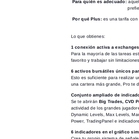
Para quién es adecuado:
aquel
prefi
Por qué Plus:
es una tarifa con
Lo que obtienes:
1 conexión activa a exchange
Para la mayoría de las tareas es
favorito y trabajar sin limitacion
6 activos bursátiles únicos pa
Esto es suficiente para realizar 
una cartera más grande, Pro te d
Conjunto ampliado de indicad
Se te abrirán
Big Trades, CVD P
actividad de los grandes jugador
Dynamic Levels, Max Levels, Mar
Power, TradingPanel e indicadore
6 indicadores en el gráfico s
Crea tu propio sistema de señal