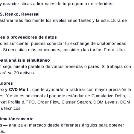
y características adicionales de tu programa de referidos.
S, Renko, Reversal
rastrear más fácilmente los niveles importantes y la estructura de
ges o proveedores de datos
to es suficiente: puedes conectar tu exchange de criptomonedas
es. Si necesitas más conexiones, considera las tarifas Pro o Ultra.
para análisis simultáneo
un seguimiento paralelo de varias monedas o pares. Si trabajas con
ará ya 20 activos.
adores
ro y CVD Multi
, que te ayudarán a rastrear con mayor precisión la
es. Y esto es adicional al paquete estándar de Cumulative Delta,
ket Profile & TPO, Order Flow, Cluster Search, DOM Levels, DOM
s técnicos.
 simultáneamente
es — analiza el mercado desde diferentes ángulos para obtener
is.