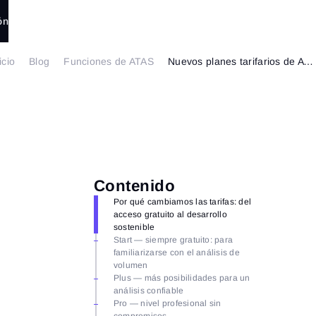
ón
icio
Blog
Funciones de ATAS
Nuevos planes tarifarios de ATAS: qué plan elegir para el análisis de criptomonedas
Contenido
Por qué cambiamos las tarifas: del
acceso gratuito al desarrollo
sostenible
Start — siempre gratuito: para
familiarizarse con el análisis de
volumen
Plus — más posibilidades para un
análisis confiable
Pro — nivel profesional sin