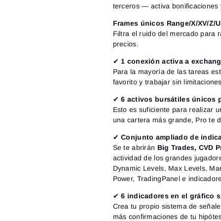
terceros — activa bonificaciones 
Frames únicos Range/X/XV/Z/U
Filtra el ruido del mercado para 
precios.
✔
1 conexión activa a exchan
Para la mayoría de las tareas es
favorito y trabajar sin limitacion
✔
6 activos bursátiles únicos 
Esto es suficiente para realizar 
una cartera más grande, Pro te d
✔
Conjunto ampliado de indic
Se te abrirán
Big Trades, CVD P
actividad de los grandes jugador
Dynamic Levels, Max Levels, Mar
Power, TradingPanel e indicadore
✔
6 indicadores en el gráfico
Crea tu propio sistema de señal
más confirmaciones de tu hipótes