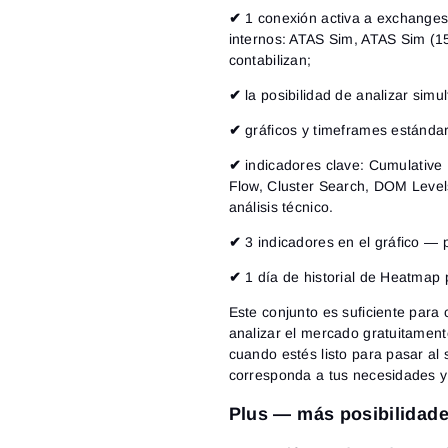
✔
1 conexión activa a exchange
internos: ATAS Sim, ATAS Sim (1
contabilizan;
✔
la posibilidad de analizar si
✔
gráficos y timeframes estándar
✔
indicadores clave:
Cumulative D
Flow, Cluster Search, DOM Level
análisis técnico.
✔
3 indicadores en el gráfico
— pa
✔
1 día de historial de Heatmap 
Este conjunto es suficiente para
analizar el mercado gratuitamente
cuando estés listo para pasar al
corresponda a tus necesidades y e
Plus — más posibilidades