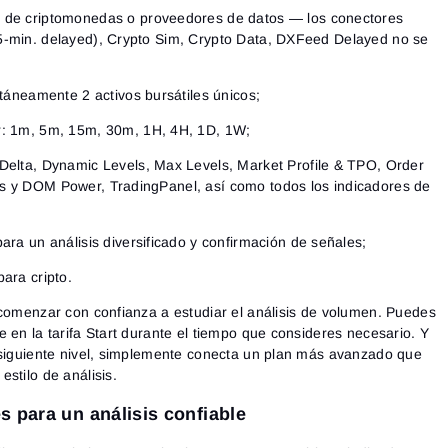
s de criptomonedas
o proveedores de datos — los conectores
5-min. delayed), Crypto Sim, Crypto Data, DXFeed Delayed no se
multáneamente
2 activos bursátiles únicos;
:
1m, 5m, 15m, 30m, 1H, 4H, 1D, 1W;
elta, Dynamic Levels, Max Levels, Market Profile & TPO, Order
s y DOM Power, TradingPanel, así como todos los indicadores de
ra un análisis diversificado y confirmación de señales;
para cripto.
 comenzar con confianza a estudiar el análisis de volumen. Puedes
 en la tarifa Start durante el tiempo que consideres necesario. Y
Iniciar sesión
Registro
 siguiente nivel, simplemente conecta un plan más avanzado que
Restablecer contraseña
Correo electrónico
stilo de análisis.
Correo electrónico
Introduce tu correo electrónico y te enviaremos un enlace
para crear una nueva contraseña.
 para un análisis confiable
Quiero recibir ofertas especiales de ATAS
Contraseña
Correo electrónico
Acepto los
Terms of use
,
License agreement
.