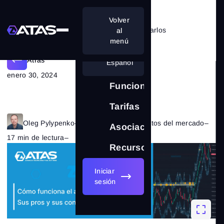
Volver
Tipos de volúmenes y cómo analizarlos
al
menú
Atrás
Español
enero 30, 2024
Funciones
Tarifas
Oleg Pylypenko
–
Categoría:
Fundamentos del mercado
–
Asociación
17 min de lectura
–
1757
Recursos
Iniciar
sesión