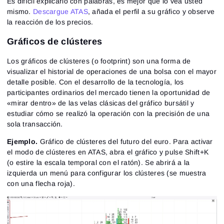
Es difícil explicarlo con palabras, es mejor que lo vea usted
mismo.
Descargue ATAS
, añada el perfil a su gráfico y observe
la reacción de los precios.
Gráficos de clústeres
Los gráficos de clústeres (o footprint) son una forma de
visualizar el historial de operaciones de una bolsa con el mayor
detalle posible. Con el desarrollo de la tecnología, los
participantes ordinarios del mercado tienen la oportunidad de
«mirar dentro» de las velas clásicas del gráfico bursátil y
estudiar cómo se realizó la operación con la precisión de una
sola transacción.
Ejemplo.
Gráfico de clústeres del futuro del euro. Para activar
el modo de clústeres en ATAS, abra el gráfico y pulse Shift+K
(o estire la escala temporal con el ratón). Se abrirá a la
Iniciar sesión
Registro
izquierda un menú para configurar los clústeres (se muestra
Restablecer contraseña
Correo electrónico
con una flecha roja).
Correo electrónico
Introduce tu correo electrónico y te enviaremos un
enlace para crear una nueva contraseña.
Quiero recibir ofertas especiales de ATAS
Contraseña
Correo electrónico
Acepto los
Terms of use
,
License agreement
.
Consulta nuestra Política de Privacidad