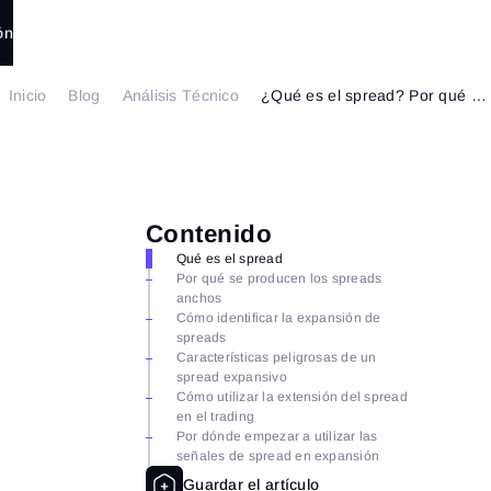
ón
Inicio
Blog
Análisis Técnico
¿Qué es el spread? Por qué se expande y cómo utilizarlo
Contenido
Qué es el spread
Por qué se producen los spreads
anchos
Cómo identificar la expansión de
spreads
Características peligrosas de un
spread expansivo
Cómo utilizar la extensión del spread
en el trading
Por dónde empezar a utilizar las
señales de spread en expansión