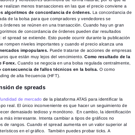
Se realizan menos transacciones en las que el precio conviene a
os algoritmos de concordancia de órdenes.
La concordancia de
ada de la bolsa para que compradores y vendedores se
las órdenes se reúnen en una transacción. Cuando hay un gran
 algoritmos de concordancia de órdenes pueden dar resultados
 el spread se extiende. Esto puede ocurrir durante la publicación
se rompen niveles importantes y cuando el precio alcanza una
mercados impopulares.
Puede tratarse de acciones de empresas
uros que están muy lejos del vencimiento.
Como resultado de la
e Forex.
Cuando se negocia en una bolsa regulada centralmente,
consecuencia de fallos técnicos en la bolsa.
O como
ading de alta frecuencia (HFT).
ansión de spreads
ofundidad de mercado
de la plataforma ATAS para identificar la
Iniciar sesión
Registro
po real. El único inconveniente es que hacer un seguimiento de
Restablecer contraseña
Correo electrónico
ecer demasiado tedioso y monótono. En cambio, la identificación
Correo electrónico
Introduce tu correo electrónico y te enviaremos un enlace
rea más interesante. Intenta cambiar a tipos de gráficos no
para crear una nueva contraseña.
cos de rangos. Cuando el spread aumenta en un valor superior al
Quiero recibir ofertas especiales de ATAS
Contraseña
Correo electrónico
erísticos en el gráfico. También puedes probar ticks. A
Acepto los
Terms of use
,
License agreement
.