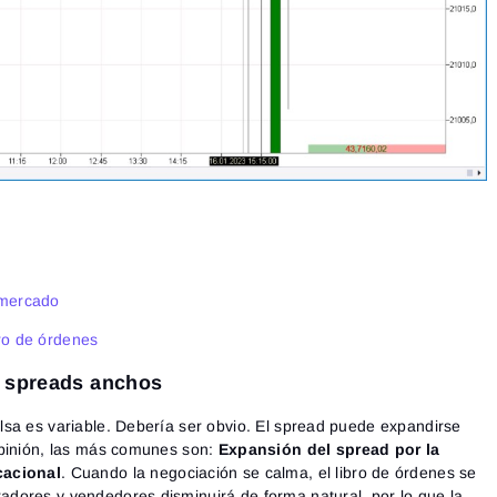
 mercado
ro de órdenes
s spreads anchos
sa es variable. Debería ser obvio. El spread puede expandirse
opinión, las más comunes son:
Expansión del spread por la
cacional
. Cuando la negociación se calma, el libro de órdenes se
dores y vendedores disminuirá de forma natural, por lo que la