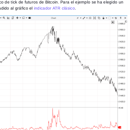
o de tick de futuros de Bitcoin. Para el ejemplo se ha elegido un
Close
¿Olvidaste tu contraseña?
dido al gráfico el
indicador ATR clásico
.
Registrarse
Restablecer contraseña
Acceder
Inicia sesión
¿Ya tienes una cuenta?
Registrarse
¿No tienes cuenta?