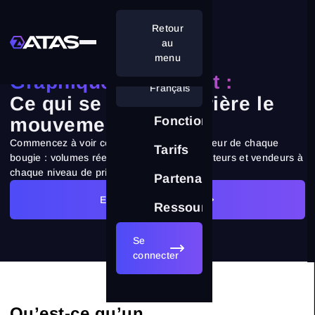
Retour
au
menu
Graphiques Footprint :
Français
Ce qui se cache derrière le
mouvement des prix
Fonctionnalités
Commencez à voir ce qui se passe à l'intérieur de chaque
Tarifs
bougie : volumes réels et initiative des acheteurs et vendeurs à
chaque niveau de prix
Partenariat
Essayer gratuitement
Ressources
Se
connecter
Qu’est-ce qu’un