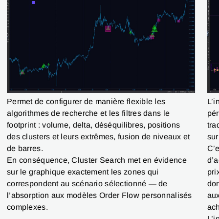
L’i
Permet de configurer de manière flexible les
pér
algorithmes de recherche et les filtres dans le
tra
footprint : volume, delta, déséquilibres, positions
sur
des clusters et leurs extrêmes, fusion de niveaux et
C’e
de barres.
d’a
En conséquence, Cluster Search met en évidence
pri
sur le graphique exactement les zones qui
don
correspondent au scénario sélectionné — de
aux
l’absorption aux modèles Order Flow personnalisés
ach
complexes.
L’i