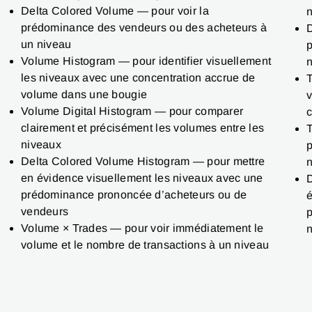
Delta Colored Volume — pour voir la
n
prédominance des vendeurs ou des acheteurs à
D
un niveau
p
Volume Histogram — pour identifier visuellement
n
les niveaux avec une concentration accrue de
T
volume dans une bougie
v
Volume Digital Histogram — pour comparer
clairement et précisément les volumes entre les
T
niveaux
p
Delta Colored Volume Histogram — pour mettre
en évidence visuellement les niveaux avec une
D
prédominance prononcée d’acheteurs ou de
é
vendeurs
p
Volume × Trades — pour voir immédiatement le
n
volume et le nombre de transactions à un niveau