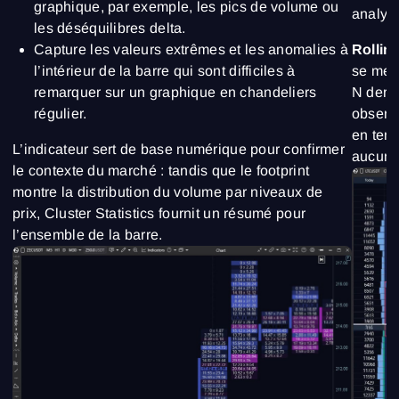
graphique, par exemple, les pics de volume ou
analyse
les déséquilibres delta.
Capture les valeurs extrêmes et les anomalies à
Rollin
l’intérieur de la barre qui sont difficiles à
se met 
remarquer sur un graphique en chandeliers
N dern
régulier.
observe
en temp
L’indicateur sert de base numérique pour confirmer
aucune 
le contexte du marché : tandis que le footprint
montre la distribution du volume par niveaux de
prix, Cluster Statistics fournit un résumé pour
l’ensemble de la barre.