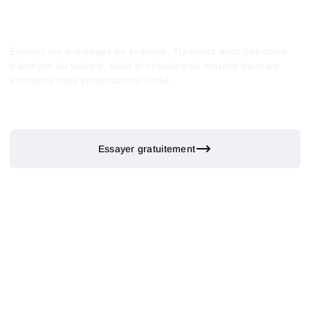
marathons et streams réguliers avec des traders
professionnels ;
analyses de situations réelles du marché dans le
blog
;
Évaluez les avantages en pratique. Travaillez avec des outils
vidéos éducatives sur
la chaîne YouTube
;
d'analyse du volume, delta et structure de marché dans un
communauté sur
Telegram
et
Discord,
où vous
environnement professionnel unifié
pouvez discuter des graphiques, partager des
observations et poser des questions aux autres
utilisateurs.
Essayer gratuitement