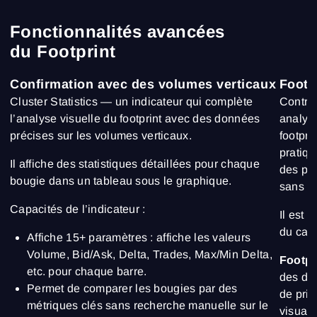
Fonctionnalités avancées
du Footprint
Confirmation avec des volumes verticaux
Footp
Cluster Statistics — un indicateur qui complète
Contrai
l’analyse visuelle du footprint avec des données
analyt
précises sur les volumes verticaux.
footpri
pratiqu
Il affiche des statistiques détaillées pour chaque
des pri
bougie dans un tableau sous le graphique.
sans ba
Capacités de l’indicateur :
Il est
du carn
Affiche 15+ paramètres : affiche les valeurs
Volume, Bid/Ask, Delta, Trades, Max/Min Delta,
Footpr
etc. pour chaque barre.
des do
Permet de comparer les bougies par des
de prix
métriques clés sans recherche manuelle sur le
visuali