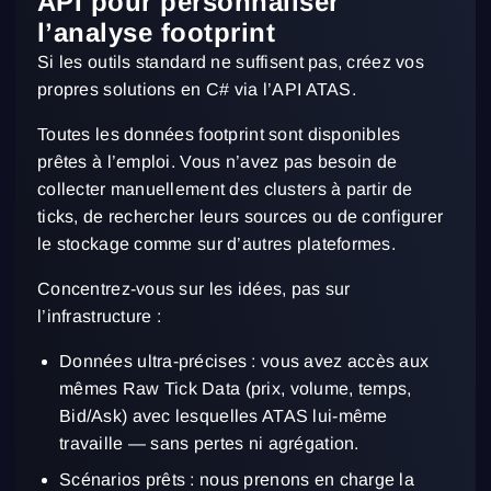
API pour personnaliser
l’analyse footprint
S’inscrire
Réinitialiser le mot de passe
Se connecter
Si les outils standard ne suffisent pas, créez vos
Connexion
Tu as déjà un compte ?
propres solutions en C# via l’API ATAS.
S’inscrire
Pas de compte ?
Toutes les données footprint sont disponibles
prêtes à l’emploi. Vous n’avez pas besoin de
collecter manuellement des clusters à partir de
ticks, de rechercher leurs sources ou de configurer
le stockage comme sur d’autres plateformes.
Concentrez-vous sur les idées, pas sur
l’infrastructure :
Données ultra-précises : vous avez accès aux
mêmes Raw Tick Data (prix, volume, temps,
Bid/Ask) avec lesquelles ATAS lui-même
travaille — sans pertes ni agrégation.
Scénarios prêts : nous prenons en charge la