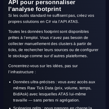
API pour personnaliser
l’analyse footprint
S’inscrire
Réinitialiser le mot de passe
Se connecter
Si les outils standard ne suffisent pas, créez vos
Connexion
Tu as déjà un compte ?
S’inscrire
Pas de compte ?
propres solutions en C# via l’API ATAS.
Toutes les données footprint sont disponibles
prêtes à l’emploi. Vous n’avez pas besoin de
collecter manuellement des clusters à partir de
ticks, de rechercher leurs sources ou de configurer
le stockage comme sur d’autres plateformes.
Concentrez-vous sur les idées, pas sur
l’infrastructure :
Données ultra-précises : vous avez accès aux
mêmes Raw Tick Data (prix, volume, temps,
Bid/Ask) avec lesquelles ATAS lui-même
travaille — sans pertes ni agrégation.
Scénarios prêts : nous prenons en charge la