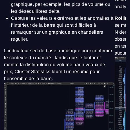
graphique, par exemple, les pics de volume ou
analyse
les déséquilibres delta.
Capture les valeurs extrêmes et les anomalies à
Rollin
l’intérieur de la barre qui sont difficiles à
se met 
remarquer sur un graphique en chandeliers
N dern
régulier.
observe
en temp
L’indicateur sert de base numérique pour confirmer
aucune 
le contexte du marché : tandis que le footprint
montre la distribution du volume par niveaux de
prix, Cluster Statistics fournit un résumé pour
l’ensemble de la barre.