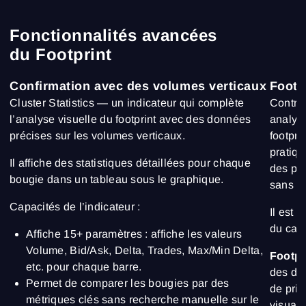
Fonctionnalités avancées
du Footprint
Confirmation avec des volumes verticaux
Footp
Cluster Statistics — un indicateur qui complète
Contrai
l’analyse visuelle du footprint avec des données
analyt
précises sur les volumes verticaux.
footpri
pratiqu
Il affiche des statistiques détaillées pour chaque
des pri
bougie dans un tableau sous le graphique.
sans ba
Capacités de l’indicateur :
Il est
du carn
Affiche 15+ paramètres : affiche les valeurs
Volume, Bid/Ask, Delta, Trades, Max/Min Delta,
Footpr
etc. pour chaque barre.
des do
Permet de comparer les bougies par des
de prix
métriques clés sans recherche manuelle sur le
visuali