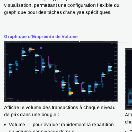
visualisation, permettant une configuration flexible du
graphique pour des tâches d’analyse spécifiques.
Graphique d'Empreinte de Volume
Affiche le volume des transactions à chaque niveau
de prix dans une bougie :
Aff
cha
Volume — pour évaluer rapidement la répartition
du volume par niveaux de prix
T