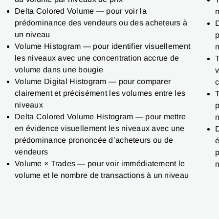
Delta Colored Volume — pour voir la
n
prédominance des vendeurs ou des acheteurs à
D
un niveau
p
Volume Histogram — pour identifier visuellement
n
les niveaux avec une concentration accrue de
T
volume dans une bougie
v
Volume Digital Histogram — pour comparer
clairement et précisément les volumes entre les
T
niveaux
p
Delta Colored Volume Histogram — pour mettre
en évidence visuellement les niveaux avec une
D
prédominance prononcée d’acheteurs ou de
é
vendeurs
p
Volume × Trades — pour voir immédiatement le
n
volume et le nombre de transactions à un niveau