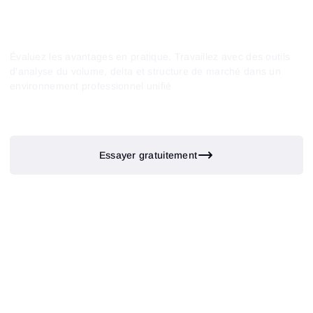
mécanique du trading Binance Futures.
marathons et streams réguliers avec des traders
professionnels ;
analyses de situations réelles du marché dans le
blog
;
Évaluez les avantages en pratique. Travaillez avec des outils
vidéos éducatives sur
la chaîne YouTube
;
d'analyse du volume, delta et structure de marché dans un
communauté sur
Telegram
et
Discord,
où vous
environnement professionnel unifié
pouvez discuter des graphiques, partager des
observations et poser des questions aux autres
utilisateurs.
Essayer gratuitement