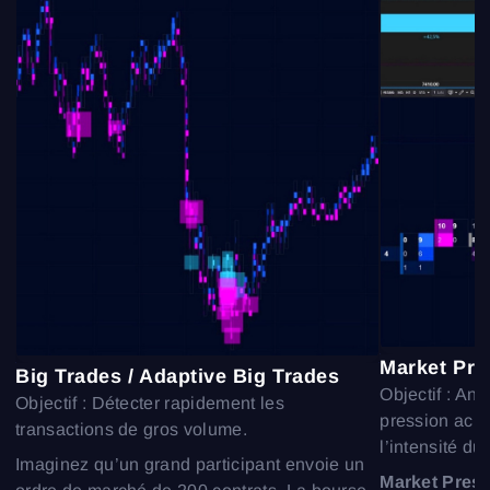
Connexion
Inscription
Réinitialiser le mot de passe
Email
Market Pre
Email
Saisis ton adresse e-mail et nous t’enverrons un lien
Big Trades / Adaptive Big Trades
Objectif : An
pour créer un nouveau mot de passe.
Objectif : Détecter rapidement les
Je souhaite recevoir des offres spéciales d'ATAS
Mot de passe
pression ach
Email
transactions de gros volume.
J’accepte les
Terms of use
,
License agreement
.
l’intensité d
Close
Imaginez qu’un grand participant envoie un
Mot de passe oublié ?
Market Pres