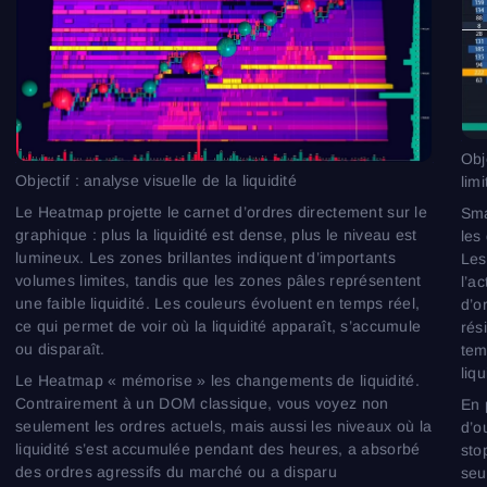
Obj
Objectif : analyse visuelle de la liquidité
lim
Le Heatmap projette le carnet d’ordres directement sur le
Sma
graphique : plus la liquidité est dense, plus le niveau est
les
lumineux. Les zones brillantes indiquent d’importants
Les
volumes limites, tandis que les zones pâles représentent
l’a
une faible liquidité. Les couleurs évoluent en temps réel,
d’o
ce qui permet de voir où la liquidité apparaît, s’accumule
rés
ou disparaît.
tem
liq
Le Heatmap « mémorise » les changements de liquidité.
Contrairement à un DOM classique, vous voyez non
En 
seulement les ordres actuels, mais aussi les niveaux où la
d’o
liquidité s’est accumulée pendant des heures, a absorbé
sto
des ordres agressifs du marché ou a disparu
seu