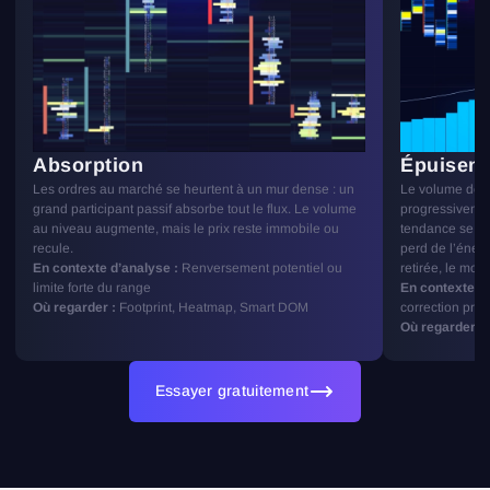
Absorption
Épuiseme
Les ordres au marché se heurtent à un mur dense : un
Le volume des 
grand participant passif absorbe tout le flux. Le volume
progressivemen
au niveau augmente, mais le prix reste immobile ou
tendance se fo
recule.
perd de l’énergi
En contexte d’analyse :
Renversement potentiel ou
retirée, le mou
limite forte du range
En contexte d’
Où regarder :
Footprint, Heatmap, Smart DOM
correction pro
Où regarder :
F
Essayer gratuitement