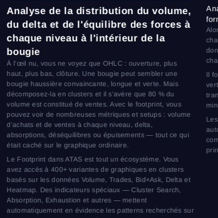
Ana
Analyse de la distribution du volume,
for
du delta et de l'équilibre des forces à
Alo
chaque niveau à l'intérieur de la
cha
bougie
don
cha
À l’œil nu, vous ne voyez que OHLC : ouverture, plus
haut, plus bas, clôture. Une bougie peut sembler une
Il 
bougie haussière convaincante, longue et verte. Mais
ver
décomposez-la en clusters et il s’avère que 80 % du
tra
volume est constitué de ventes. Avec le footprint, vous
min
pouvez voir de nombreuses métriques et setups : volume
Les
d’achats et de ventes à chaque niveau, delta,
aut
absorptions, déséquilibres ou épuisements — tout ce qui
com
était caché sur le graphique ordinaire.
pri
Le Footprint dans ATAS est tout un écosystème. Vous
avez accès à 400+ variantes de graphiques en clusters
basés sur les données Volume, Trades, Bid×Ask, Delta et
Heatmap. Des indicateurs spéciaux — Cluster Search,
Absorption, Exhaustion et autres — mettent
automatiquement en évidence les patterns recherchés sur