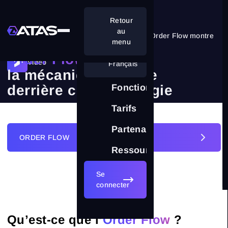
Retour
au
Un graphique ordinaire montre le résultat. Order Flow montre
menu
les raisons.
Order Flow :
Vidéo
Français
la mécanique cachée
derrière chaque bougie
Fonctionnalités
Tarifs
Partenariat
ORDER FLOW
Ressources
Se
GRAPHIQUES FOOTPRINT
connecter
ORDER FLOW
Qu’est-ce que l’
Order Flow
?