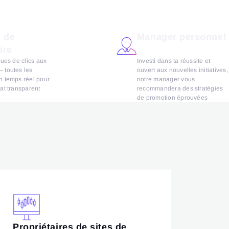
 de
Manager personnel
ire
ques de clics aux
Investi dans ta réussite et
 toutes les
ouvert aux nouvelles initiatives,
n temps réel pour
notre manager vous
at transparent
recommandera des stratégies
de promotion éprouvées
Propriétaires de sites de