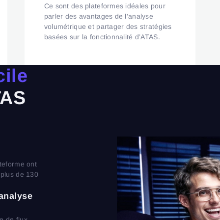
Ce sont des plateformes idéales pour
parler des avantages de l’analyse
volumétrique et partager des stratégies
basées sur la fonctionnalité d’ATAS.
cile
AS
ateforme ont
 plus de 130
'analyse
e de flux