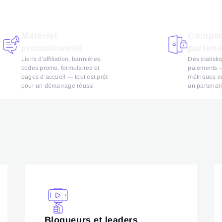
Matériel
Compte
promotionnel
partena
Liens d'affiliation, bannières,
Des statisti
codes promo, formulaires et
paiements —
pages d’accueil — tout est prêt
métriques e
pour un démarrage réussi
un partenari
Blogueurs et leaders