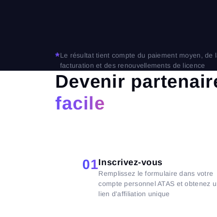
*
Le résultat tient compte du paiement moyen, de 
facturation et des renouvellements de licence
Devenir partenai
facile
01
Inscrivez-vous
Remplissez le formulaire dans votre
compte personnel ATAS et obtenez 
lien d'affiliation unique