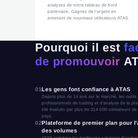
analyses de notre tableau de bord
partenaire. Gagnez de l’argent en
amenant de nouveaux utilisateurs ATAS.
Pourquoi il est
fa
de promouvoir
AT
01
Les gens font confiance à ATAS
Depuis plus de 14 ans sur le marché, les outils
professionnels de trading et d'analyse de la pl
été évalués par plus de 314 000 utilisateurs de
pays.
02
Plateforme de premier plan pour l
des volumes
ATAS combine les meilleures solutions d'analys