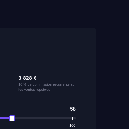
3 828
€
10 % de commission récurrente sur
les ventes répétées
58
100