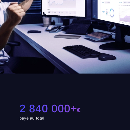
2 840 000+
€
payé au total