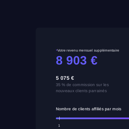
Consultez notre Politique de confidentialité
Close
Mot de passe oublié ?
S’inscrire
Se connecter
Réinitialiser le mot de passe
Connexion
Tu as déjà un compte ?
S’inscrire
Pas de compte ?
*
Votre revenu mensuel supplémentaire
8 903
€
5 075
€
35 % de commission sur les
nouveaux clients parrainés
Nombre de clients affiliés par mois
1