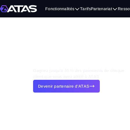
Fonctionnalités
Tarifs
Partenariat
Resso
Gagnez jusqu'à 35 % des paiements de chaque
client que vous avez affilié à ATAS
Devenir partenaire d'ATAS