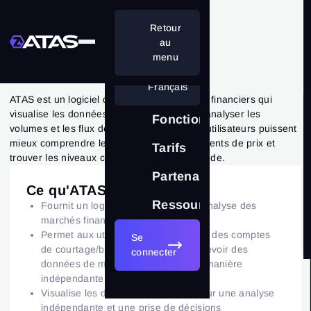
Retour
au
menu
ATAS
Français
ATAS est un logiciel d'analyse des marchés financiers qui
visualise les données du marché, aidant à analyser les
Fonctionnalités
volumes et les flux de liquidité afin que les utilisateurs puissent
mieux comprendre les raisons des mouvements de prix et
Tarifs
trouver les niveaux clés d'offre et de demande.
Partenariat
Ce qu'ATAS fait
Ressources
Fournit un logiciel spécialisé pour l’analyse des
marchés financiers.
Permet aux utilisateurs de connecter des comptes
Se
de courtage/bourse via API pour recevoir des
connecter
données de marché et les gérer de manière
indépendante
Visualise les données de marché pour une analyse
indépendante et une prise de décisions