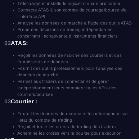
Télécharge et installe le logiciel sur son ordinateur
Connecte ATAS à son compte de courtage/bourse via
l’interface API
Analyse les données de marché à l’aide des outils ATAS
Prend des décisions de trading indépendantes
concernant l’achat/vente d’instruments financiers
02
ATAS:
Reçoit les données de marché des courtiers et des
fournisseurs de données
Connexion
Inscription
Fournit des outils professionnels pour l’analyse des
Réinitialiser le mot de passe
Email
données de marché
Email
Saisis ton adresse e-mail et nous t’enverrons un lien
Permet aux traders de connecter et de gérer
pour créer un nouveau mot de passe.
indépendamment leurs comptes via les APIs des
Je souhaite recevoir des offres spéciales d'ATAS
Mot de passe
Email
courtiers/bourses
J’accepte les
Terms of use
,
License agreement
.
Consultez notre Politique de confidentialité
03
Courtier :
Close
Mot de passe oublié ?
Fournit les données de marché et les informations sur
l’état du compte de trading
S’inscrire
Réinitialiser le mot de passe
Se connecter
Reçoit et traite les ordres de trading des traders
Connexion
Tu as déjà un compte ?
Achemine les ordres vers la bourse pour exécution
S’inscrire
Pas de compte ?