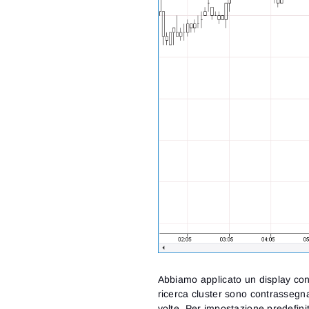
Abbiamo applicato un display con 
ricerca cluster sono contrassegnat
volte. Per impostazione predefinit