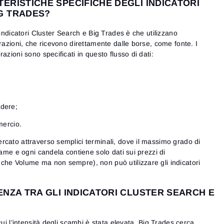
ERISTICHE SPECIFICHE DEGLI INDICATORI
G TRADES?
 indicatori Cluster Search e Big Trades è che utilizzano
erazioni, che ricevono direttamente dalle borse, come fonte. I
azioni sono specificati in questo flusso di dati:
ndere;
mercio.
rcato attraverso semplici terminali, dove il massimo grado di
rame e ogni candela contiene solo dati sui prezzi di
che Volume ma non sempre), non può utilizzare gli indicatori
ENZA TRA GLI INDICATORI CLUSTER SEARCH E
cui l’intensità degli scambi è stata elevata. Big Trades cerca