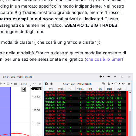
Consulta la nostra Informativa sulla privacy
Close
trading in un mercato specifico in modo indipendente. Nel nostro
Hai dimenticato la password?
dicatore Big Trades mostrano grandi acquisti, mentre 1 rosso –
attro esempi in cui sono
stati attivati ​​gli indicatori Cluster
Registrati
Reimposta password
Accedi
ssegnati da numeri nel grafico.
ESEMPIO 1. BIG TRADES
Accedi
Hai già un account?
maggiori dettagli, noi:
Registrati
Non hai un account?
modalità cluster ( che cos’è un grafico a cluster );
e nella modalità Storico a destra: questa modalità consente di
oni per una sezione selezionata nel grafico (
che cos’è lo Smart