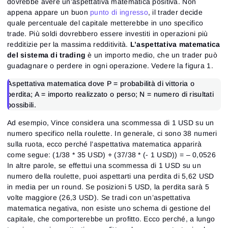
dovrebbe avere un’aspettativa matematica positiva.
Non
appena appare un buon
punto di ingresso
, il trader decide
quale percentuale del capitale metterebbe in uno specifico
trade. Più soldi dovrebbero essere investiti in operazioni più
redditizie per la massima redditività.
L’aspettativa matematica
del sistema di trading
è un importo medio, che un trader può
guadagnare o perdere in ogni operazione. Vedere la figura 1.
Aspettativa matematica dove P = probabilità di vittoria o
perdita; A = importo realizzato o perso; N = numero di risultati
possibili.
Ad esempio, Vince considera una scommessa di 1 USD su un
numero specifico nella roulette. In generale, ci sono 38 numeri
sulla ruota, ecco perché l’aspettativa matematica apparirà
come segue: (1/38 * 35 USD) + (37/38 * (- 1 USD)) = – 0,0526
In altre parole, se effettui una scommessa di 1 USD su un
numero della roulette, puoi aspettarti una perdita di 5,62 USD
in media per un round. Se posizioni 5 USD, la perdita sarà 5
volte maggiore (26,3 USD). Se tradi con un’aspettativa
matematica negativa, non esiste uno schema di gestione del
capitale, che comporterebbe un profitto. Ecco perché, a lungo