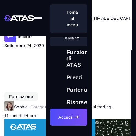
Torna
CALCOLO DELLA DIMENSIONE OTTIMALE DEL CAPITALE IN UN’OPERAZIONE
al
menu
Indietro
Italiano
Settembre 24, 2020
Funzionalità
di
ATAS
Prezzi
Partenariati
Formazione
Risorse
Sophia
–
Categoria:
Le nozioni di base sul trading
–
11 min di lettura
–
3817
Accedi