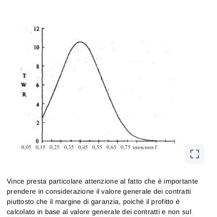
Accesso
Registrazione
Reimposta la password
Email
Email
Inserisci il tuo indirizzo e-mail e ti invieremo un link per
creare una nuova password.
Desidero ricevere offerte speciali da ATAS
Password
Email
Accetto i
Terms of use
,
License agreement
.
Consulta la nostra Informativa sulla privacy
Close
Hai dimenticato la password?
Registrati
Reimposta password
Accedi
Accedi
Hai già un account?
Vince presta particolare attenzione al fatto che è importante
Registrati
Non hai un account?
prendere in considerazione il valore generale dei contratti
piuttosto che il margine di garanzia, poiché il profitto è
calcolato in base al valore generale dei contratti e non sul