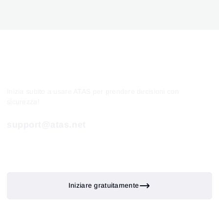
Inizia subito a usare ATAS per prendere decisioni con
sicurezza!
support@atas.net
Iniziare gratuitamente