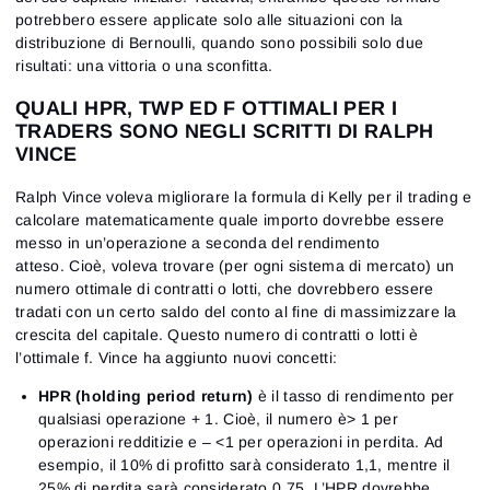
potrebbero essere applicate solo alle situazioni con la
distribuzione di Bernoulli, quando sono possibili solo due
risultati: una vittoria o una sconfitta.
QUALI HPR, TWP ED F OTTIMALI PER I
TRADERS SONO NEGLI SCRITTI DI RALPH
VINCE
Ralph Vince voleva migliorare la formula di Kelly per il trading e
calcolare matematicamente quale importo dovrebbe essere
messo in un’operazione a seconda del rendimento
atteso. Cioè, voleva trovare (per ogni sistema di mercato) un
numero ottimale di contratti o lotti, che dovrebbero essere
tradati con un certo saldo del conto al fine di massimizzare la
crescita del capitale. Questo numero di contratti o lotti è
l’ottimale f. Vince ha aggiunto nuovi concetti:
HPR (holding period return)
è il tasso di rendimento per
qualsiasi operazione + 1. Cioè, il numero è> 1 per
operazioni redditizie e – <1 per operazioni in perdita. Ad
esempio, il 10% di profitto sarà considerato 1,1, mentre il
25% di perdita sarà considerato 0,75. L’HPR dovrebbe