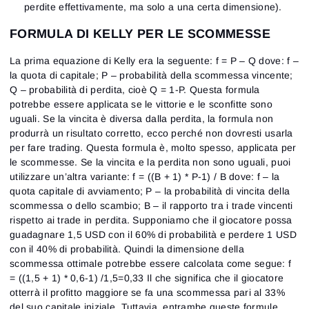
perdite effettivamente, ma solo a una certa dimensione).
FORMULA DI KELLY PER LE SCOMMESSE
La prima equazione di Kelly era la seguente: f = P – Q
dove:
f –
la quota di capitale; P – probabilità della scommessa vincente;
Q – probabilità di perdita, cioè Q = 1-P. Questa formula
potrebbe essere applicata se le vittorie e le sconfitte sono
uguali. Se la vincita è diversa dalla perdita, la formula non
produrrà un risultato corretto, ecco perché non dovresti usarla
per fare trading. Questa formula è, molto spesso, applicata per
le scommesse. Se la vincita e la perdita non sono uguali, puoi
utilizzare un’altra variante: f = ((B + 1) * P-1) / B
dove:
f – la
quota capitale di avviamento; P – la probabilità di vincita della
scommessa o dello scambio; B – il rapporto tra i trade vincenti
rispetto ai trade in perdita. Supponiamo che il giocatore possa
guadagnare 1,5 USD con il 60% di probabilità e perdere 1 USD
con il 40% di probabilità. Quindi la dimensione della
scommessa ottimale potrebbe essere calcolata come segue: f
= ((1,5 + 1) * 0,6-1) /1,5=0,33 Il che significa che il giocatore
otterrà il profitto maggiore se fa una scommessa pari al 33%
del suo capitale iniziale. Tuttavia, entrambe queste formule