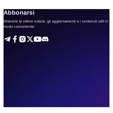
6
Results found
Abbonarsi
Apply filters
Ottenete le ultime notizie, gli aggiornamenti e i contenuti utili in
modo conveniente: