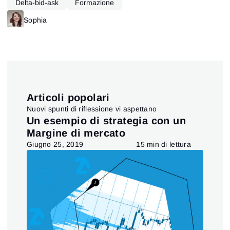
Delta-bid-ask
Formazione
Sophia
Articoli popolari
Nuovi spunti di riflessione vi aspettano
O
Un esempio di strategia con un
AN
Margine di mercato
ES
a
Giugno 25, 2019
15 min di lettura
Giu