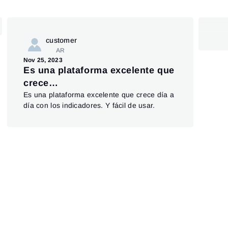
customer
AR
Nov 25, 2023
Feb 
Es una plataforma excelente que
Yo
crece…
pr
Es una plataforma excelente que crece día a
Vla
día con los indicadores. Y fácil de usar.
adm
you
and
in t