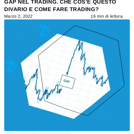
GAP NEL TRADING. CHE COS’È QUESTO
Accedi
Hai già un account?
Registrati
DIVARIO E COME FARE TRADING?
Non hai un account?
Marzo 2, 2022
16 min di lettura