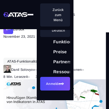
Zurück
Hinzufügen von Indikatoren in ATAS
zum
Menü
Zurück
Deutsch
November 23, 2021
Funktionen
Preise
ATAS-Funktionalität
Partnerschaft
Danil Solovyov
–
Kategorie:
ATAS-Funktionen
–
Ressourcen
8 Min. Lesezeit
–
3040
Anmelden