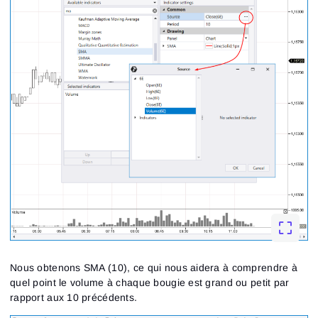
Connexion
Inscription
Réinitialiser le mot de passe
Email
Email
Saisis ton adresse e-mail et nous t’enverrons un lien
pour créer un nouveau mot de passe.
Nous obtenons SMA (10), ce qui nous aidera à comprendre à
Je souhaite recevoir des offres spéciales d'ATAS
Mot de passe
Email
J’accepte les
Terms of use
,
License agreement
.
quel point le volume à chaque bougie est grand ou petit par
Consultez notre Politique de confidentialité
rapport aux 10 précédents.
Close
Mot de passe oublié ?