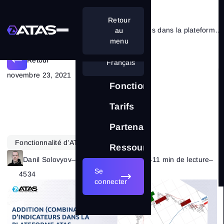
Retour
Addition (combinaison) d’indicateurs dans la plateforme ATAS
au
menu
Retour
Français
novembre 23, 2021
Fonctionnalités
Tarifs
Partenariat
Fonctionnalité d’ATAS
Ressources
Danil Solovyov
–
Catégorie:
indicateurs
–
11 min de lecture
–
Se
4534
connecter