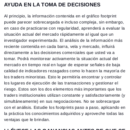
AYUDA EN LA TOMA DE DECISIONES
Al principio, la información contenida en el gráfico footprint
puede parecer sobrecargada e incluso compleja, sin embargo,
en caso de practicarse con regularidad, aprenderá a evaluar la
situación actual del mercado rápidamente al igual que un
investigador experimentado. El análisis de la información más
reciente contenida en cada barra, vela y mercado, influirá
directamente a las decisiones comerciales que usted va a
tomar. Podrá monitorear activamente la situación actual del
mercado en tiempo real en lugar de esperar señales de baja
calidad de indicadores rezagados como lo hacen la mayoría de
los traders minoristas. Esto le permitiría encontrar y controlar
los lugares de ejecución de las transacciones y gestionar el
riesgo. Estos son los dos elementos más importantes que los
traders institucionales utilizan constante y satisfactoriamente (y
simultáneamente) en sus negociaciones. No se sobrecargue
Iniciar sesión
con el análisis. Estudie los footprints paso a paso, aplicando en
Registro
Restablecer contraseña
la práctica los conocimientos adquiridos y aproveche todas las
Correo electrónico
Correo electrónico
ventajas que le brindan.
Introduce tu correo electrónico y te enviaremos un
enlace para crear una nueva contraseña.