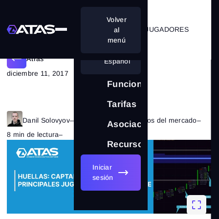
Volver
CAPTANDO A LOS PRINCIPALES JUGADORES
al
menú
Atrás
Español
diciembre 11, 2017
Funciones
Tarifas
Danil Solovyov
–
Categoría:
Fundamentos del mercado
–
Asociación
8 min de lectura
–
6323
Recursos
Iniciar
sesión