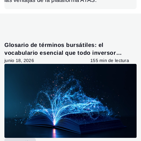
las ventajas de la plataforma ATAS.
Glosario de términos bursátiles: el
vocabulario esencial que todo inversor
debería conocer
junio 18, 2026
155 min de lectura