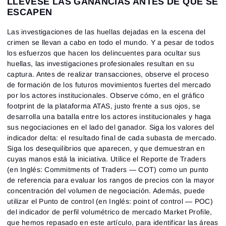
LLÉVESE LAS GANANCIAS ANTES DE QUE SE
Quiero recibir ofertas especiales de ATAS
Contraseña
Correo electrónico
Acepto los
Terms of use
,
License agreement
.
ESCAPEN
Consulta nuestra Política de Privacidad
Close
¿Olvidaste tu contraseña?
Las investigaciones de las huellas dejadas en la escena del
crimen se llevan a cabo en todo el mundo. Y a pesar de todos
Registrarse
los esfuerzos que hacen los delincuentes para ocultar sus
Restablecer contraseña
Acceder
huellas, las investigaciones profesionales resultan en su
Inicia sesión
¿Ya tienes una cuenta?
captura. Antes de realizar transacciones, observe el proceso
Registrarse
¿No tienes cuenta?
de formación de los futuros movimientos fuertes del mercado
por los actores institucionales. Observe cómo, en el gráfico
footprint de la plataforma ATAS, justo frente a sus ojos, se
desarrolla una batalla entre los actores institucionales y haga
sus negociaciones en el lado del ganador. Siga los valores del
indicador delta: el resultado final de cada subasta de mercado.
Siga los desequilibrios que aparecen, y que demuestran en
cuyas manos está la iniciativa. Utilice el Reporte de Traders
(en Inglés: Commitments of Traders — COT) como un punto
de referencia para evaluar los rangos de precios con la mayor
concentración del volumen de negociación. Además, puede
utilizar el Punto de control (en Inglés: point of control — POC)
del indicador de perfil volumétrico de mercado Market Profile,
que hemos repasado en este artículo, para identificar las áreas