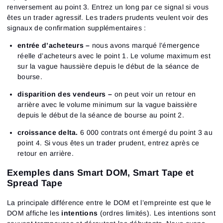
Close
renversement au point 3. Entrez un long par ce signal si vous
Mot de passe oublié ?
êtes un trader agressif. Les traders prudents veulent voir des
signaux de confirmation supplémentaires :
S’inscrire
Réinitialiser le mot de passe
Se connecter
entrée d’acheteurs –
nous avons marqué l’émergence
Connexion
Tu as déjà un compte ?
réelle d’acheteurs avec le point 1. Le volume maximum est
S’inscrire
Pas de compte ?
sur la vague haussière depuis le début de la séance de
bourse.
disparition des vendeurs –
on peut voir un retour en
arrière avec le volume minimum sur la vague baissière
depuis le début de la séance de bourse au point 2.
croissance delta.
6 000 contrats ont émergé du point 3 au
point 4. Si vous êtes un trader prudent, entrez après ce
retour en arrière.
Exemples dans Smart DOM, Smart Tape et
Spread Tape
La principale différence entre le DOM et l’empreinte est que le
DOM affiche les
intentions
(ordres limités). Les intentions sont