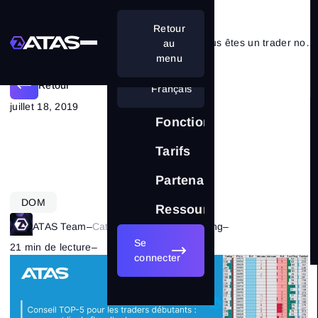
Retour
Comment lire le flux d’ordres si vous êtes un trader novice?
au
menu
Retour
Français
juillet 18, 2019
Fonctionnalités
Tarifs
Partenariat
DOM
Ressources
ATAS Team
–
Catégorie:
Bases du trading
–
Se
21 min de lecture
–
3198
connecter