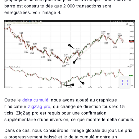
barre est construite dès que 2 000 transactions sont
enregistrées. Voir l’image 4.
Outre le
delta cumulé
, nous avons ajouté au graphique
Connexion
l’indicateur
ZigZag pro
, qui change de direction tous les 15
Inscription
Réinitialiser le mot de passe
Email
ticks. ZigZag pro est requis pour une confirmation
Email
Saisis ton adresse e-mail et nous t’enverrons un lien
supplémentaire d’une inversion, ce que montre le delta cumulé.
pour créer un nouveau mot de passe.
Je souhaite recevoir des offres spéciales d'ATAS
Mot de passe
Dans ce cas, nous considérons l’image globale du jour. Le prix
Email
J’accepte les
Terms of use
,
License agreement
.
Consultez notre Politique de confidentialité
a progressivement baissé et le delta cumulé montre un