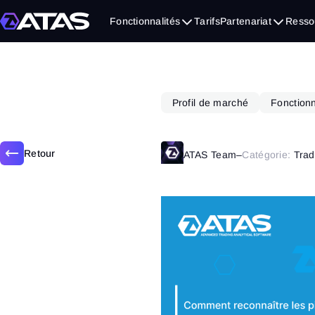
mai 6, 2021
Fonctionnalités
Tarifs
Partenariat
Resso
Profil de marché
Fonctionn
Retour
ATAS Team
–
Catégorie:
Trad