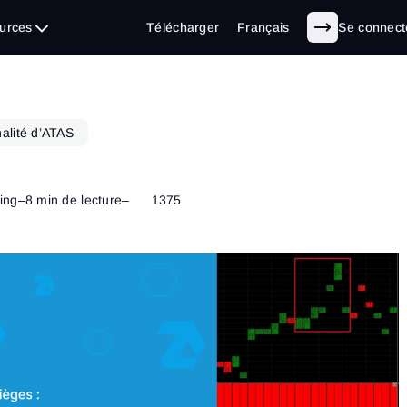
urces
Télécharger
Français
Se connect
alité d’ATAS
ing
–
8 min de lecture
–
1375