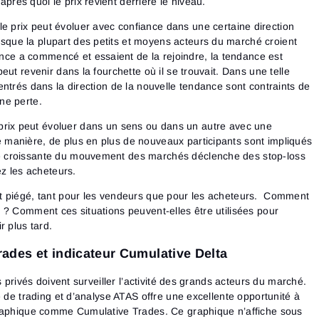
près quoi le prix revient derrière le niveau.
 le prix peut évoluer avec confiance dans une certaine direction
sque la plupart des petits et moyens acteurs du marché croient
nce a commencé et essaient de la rejoindre, la tendance est
 peut revenir dans la fourchette où il se trouvait. Dans une telle
t entrés dans la direction de la nouvelle tendance sont contraints de
une perte.
prix peut évoluer dans un sens ou dans un autre avec une
e manière, de plus en plus de nouveaux participants sont impliqués
de croissante du mouvement des marchés déclenche des stop-loss
z les acheteurs.
t piégé, tant pour les vendeurs que pour les acheteurs. Comment
 ? Comment ces situations peuvent-elles être utilisées pour
r plus tard.
ades et indicateur Cumulative Delta
s privés doivent surveiller l’activité des grands acteurs du marché.
e de trading et d’analyse ATAS offre une excellente opportunité à
raphique comme Cumulative Trades. Ce graphique n’affiche sous