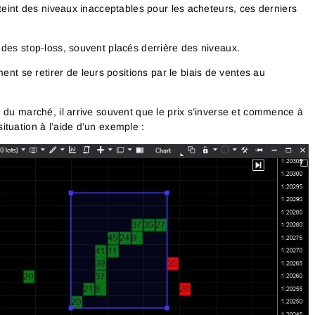
teint des niveaux inacceptables pour les acheteurs, ces derniers
de des stop-loss, souvent placés derrière des niveaux.
nt se retirer de leurs positions par le biais de ventes au
 du marché, il arrive souvent que le prix s’inverse et commence à
tuation à l’aide d’un exemple :