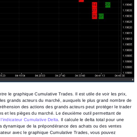
re le graphique Cumulative Trades. Il est utile de voir les prix,
 les grands acteurs du marché, auxquels le plus grand nombre de
Connexion
Réinitialiser le mot de
Inscription
préhension des actions des grands acteurs peut protéger le trader
Email
es et les pièges du marché. Le deuxième outil permettant de
passe
Email
t
l’indicateur Cumulative Delta
. Il calcule le delta total pour une
Saisis ton adresse e-mail et nous t’enverrons un lien pour
la dynamique de la prépondérance des achats ou des ventes
créer un nouveau mot de passe.
Je souhaite recevoir des offres spéciales d'ATAS
Mot de passe
icateur avec le graphique Cumulative Trades, vous pouvez
J’accepte les
Terms of use
,
License agreement
.
Email