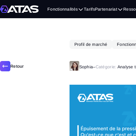
juillet 26, 2022
Fonctionnalités
Tarifs
Partenariat
Resso
Profil de marché
Fonctionn
Retour
Sophia
–
Catégorie:
Analyse 