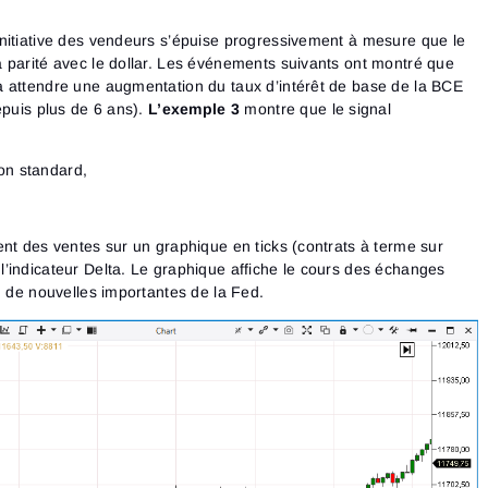
Consultez notre Politique de confidentialité
Close
Mot de passe oublié ?
nitiative des vendeurs s’épuise progressivement à mesure que le
 parité avec le dollar. Les événements suivants ont montré que
S’inscrire
à attendre une augmentation du taux d’intérêt de base de la BCE
Se connecter
Réinitialiser le mot de passe
Connexion
epuis plus de 6 ans).
L’exemple 3
montre que le signal
Tu as déjà un compte ?
S’inscrire
Pas de compte ?
on standard,
ent des ventes sur un graphique en ticks (contrats à terme sur
’indicateur Delta. Le graphique affiche le cours des échanges
n de nouvelles importantes de la Fed.