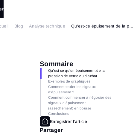
er
cueil
Blog
Analyse technique
Qu‘est-ce épuisement de la pression c’est et comment l’utiliser
Sommaire
Qu’est ce qu’un épuisement de la
pression de vente ou d’achat
Exemples de graphiques
Comment trader les signaux
d’épuisement ?
Comment commencer à négocier des
signaux d’épuisement
(assèchement) en bourse
Conclusions
Partager