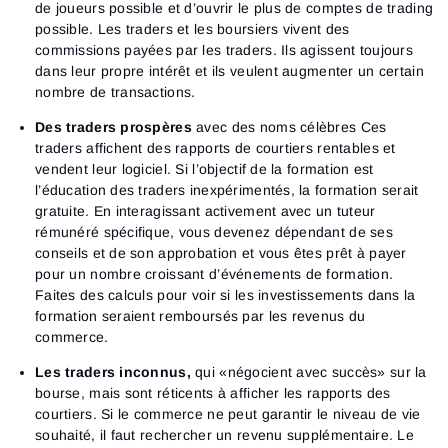
de joueurs possible et d’ouvrir le plus de comptes de trading
possible. Les traders et les boursiers vivent des
commissions payées par les traders. Ils agissent toujours
dans leur propre intérêt et ils veulent augmenter un certain
nombre de transactions.
Connexion
Des traders prospères
avec des noms célèbres Ces
Inscription
Réinitialiser le mot de passe
Email
traders affichent des rapports de courtiers rentables et
Email
Saisis ton adresse e-mail et nous t’enverrons un lien
vendent leur logiciel. Si l’objectif de la formation est
pour créer un nouveau mot de passe.
l’éducation des traders inexpérimentés, la formation serait
Je souhaite recevoir des offres spéciales d'ATAS
Mot de passe
Email
gratuite. En interagissant activement avec un tuteur
J’accepte les
Terms of use
,
License agreement
.
rémunéré spécifique, vous devenez dépendant de ses
Close
conseils et de son approbation et vous êtes prêt à payer
Mot de passe oublié ?
pour un nombre croissant d’événements de formation.
Faites des calculs pour voir si les investissements dans la
S’inscrire
Réinitialiser le mot de passe
Se connecter
formation seraient remboursés par les revenus du
commerce.
Connexion
Tu as déjà un compte ?
S’inscrire
Pas de compte ?
Les traders inconnus,
qui «négocient avec succès» sur la
bourse, mais sont réticents à afficher les rapports des
courtiers. Si le commerce ne peut garantir le niveau de vie
souhaité, il faut rechercher un revenu supplémentaire. Le