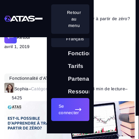
Retour
Est-il possible d’apprendre à trader à partir de zéro?
au
menu
Retour
Français
avril 1, 2019
Fonctionnalités
Tarifs
Fonctionnalité d’ATAS
Partenariat
Sophia
–
Catégorie:
Bases du marché
–
8 min de lecture
–
Ressources
5425
Se
connecter