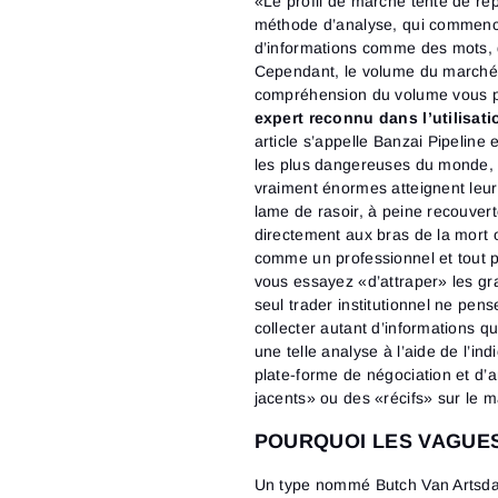
«Le profil de marché tente de rep
méthode d’analyse, qui commence
d’informations comme des mots, 
Cependant, le volume du marché f
compréhension du volume vous p
expert reconnu dans l’utilisati
article s’appelle Banzai Pipelin
les plus dangereuses du monde, 
vraiment énormes atteignent leur
lame de rasoir, à peine recouvert
directement aux bras de la mort 
comme un professionnel et tout pl
vous essayez «d’attraper» les g
seul trader institutionnel ne pe
collecter autant d’informations 
une telle analyse à l’aide de l’in
plate-forme de négociation et d’a
jacents» ou des «récifs» sur le ma
POURQUOI LES VAGUE
Un type nommé Butch Van Artsdale