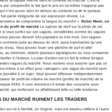
lacer la logique interne dans le contexte du marché. C’est la
 par comprendre le fait que le prix en lui-même n’apporte pas
qui n’ont aucun sens en dehors du contexte ou de la syntaxe.
ait partie intégrante de son expression directe. La
ermettra de comprendre la langue du marché ».
Robin Mesh, un
on du profil de marché
La rupture de récif sur la photo de cet
e et si vous surfez sur ses vagues, considérées comme les vagues
vous pouvez devenir très populaire ou très mort. Ces vagues
s sommets juste au-dessus du récif, aussi tranchantes qu’une
es d’eau. Vous pouvez louer une planche de surf et aller
ou, au minimum, obtenir plusieurs égratignures ou vous comporter
anifier à l’avance. Le plan d’action est en fait le même lorsque
randes vagues du marché. Nous voulons vous assurer que pas un
nsera même à un effort pour «attraper» une vague de marché sans
que possible à ce sujet. Vous pouvez effectuer indépendamment
dicateur de profil de volume de marché (profils de marché) de la
nalyse ATAS. Il vous montrera s’il existe des «courants sous-
rché, qui renforcent ou affaiblissent telle ou telle tendance.
S DU MARCHÉ RUINENT LES TRADERS
n est né à Norfolk, en Virginie, mais est devenu célèbre à l’autre