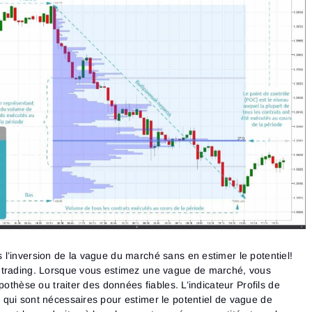
Connexion
Réinitialiser le mot de
Inscription
l’inversion de la vague du marché sans en estimer le potentiel!
Email
passe
Email
 trading. Lorsque vous estimez une vague de marché, vous
Saisis ton adresse e-mail et nous t’enverrons un lien pour
pothèse ou traiter des données fiables. L’indicateur Profils de
créer un nouveau mot de passe.
Je souhaite recevoir des offres spéciales d'ATAS
Mot de passe
qui sont nécessaires pour estimer le potentiel de vague de
J’accepte les
Terms of use
,
License agreement
.
Email