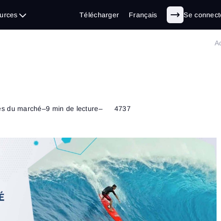
urces
Télécharger
Français
Se connect
A
es du marché
–
9 min de lecture
–
4737