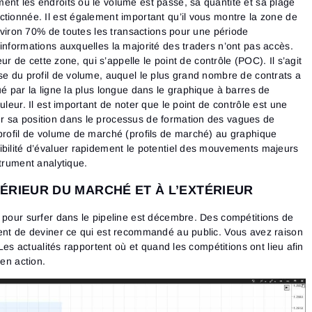
Consultez notre Politique de confidentialité
ent les endroits où le volume est passé, sa quantité et sa plage
Close
ctionnée. Il est également important qu’il vous montre la zone de
Mot de passe oublié ?
 environ 70% de toutes les transactions pour une période
informations auxquelles la majorité des traders n’ont pas accès.
S’inscrire
Se connecter
ieur de cette zone, qui s’appelle le point de contrôle (POC). Il s’agit
Réinitialiser le mot de passe
Connexion
Tu as déjà un compte ?
yse du profil de volume, auquel le plus grand nombre de contrats a
S’inscrire
Pas de compte ?
ué par la ligne la plus longue dans le graphique à barres de
uleur. Il est important de noter que le point de contrôle est une
r sa position dans le processus de formation des vagues de
 profil de volume de marché (profils de marché) au graphique
ibilité d’évaluer rapidement le potentiel des mouvements majeurs
strument analytique.
TÉRIEUR DU MARCHÉ ET À L’EXTÉRIEUR
t pour surfer dans le pipeline est décembre. Des compétitions de
tent de deviner ce qui est recommandé au public. Vous avez raison
. Les actualités rapportent où et quand les compétitions ont lieu afin
 en action.