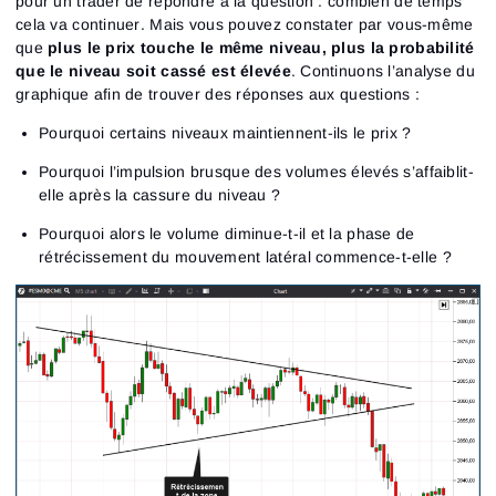
pour un trader de répondre à la question :
combien de temps
Close
Mot de passe oublié ?
cela va continuer
. Mais vous pouvez constater par vous-même
que
plus le prix touche le même niveau, plus la probabilité
S’inscrire
que le niveau soit cassé est élevée
. Continuons l’analyse du
Réinitialiser le mot de passe
Se connecter
graphique afin de trouver des réponses aux questions :
Connexion
Tu as déjà un compte ?
S’inscrire
Pas de compte ?
Pourquoi certains niveaux maintiennent-ils le prix ?
Pourquoi l’impulsion brusque des volumes élevés s’affaiblit-
elle après la cassure du niveau ?
Pourquoi alors le volume diminue-t-il et la phase de
rétrécissement du mouvement latéral commence-t-elle ?