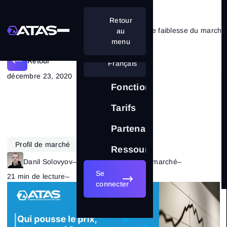
Retour
Comment reconnaître les signes de faiblesse du marché
au
menu
Retour
Français
décembre 23, 2020
Fonctionnalités
Tarifs
Partenariat
Profil de marché
Futures
VSA
Ressources
Danil Solovyov
–
Catégorie:
Théorie du marché
–
Se
21 min de lecture
–
2374
connecter