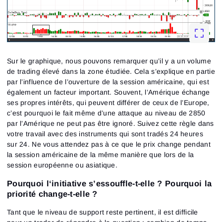
Sur le graphique, nous pouvons remarquer qu’il y a un volume
de trading élevé dans la zone étudiée. Cela s’explique en partie
par l’influence de l’ouverture de la session américaine, qui est
également un facteur important. Souvent, l’Amérique échange
ses propres intérêts, qui peuvent différer de ceux de l’Europe,
c’est pourquoi le fait même d’une attaque au niveau de 2850
par l’Amérique ne peut pas être ignoré. Suivez cette règle dans
votre travail avec des instruments qui sont tradés 24 heures
sur 24. Ne vous attendez pas à ce que le prix change pendant
la session américaine de la même manière que lors de la
Connexion
session européenne ou asiatique.
Inscription
Réinitialiser le mot de passe
Email
Pourquoi l‘initiative s’essouffle-t-elle ? Pourquoi la
Email
Saisis ton adresse e-mail et nous t’enverrons un lien
priorité change-t-elle ?
pour créer un nouveau mot de passe.
Je souhaite recevoir des offres spéciales d'ATAS
Mot de passe
Email
Tant que le niveau de support reste pertinent, il est difficile
J’accepte les
Terms of use
,
License agreement
.
Consultez notre Politique de confidentialité