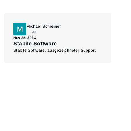
Michael Schreiner
AT
Feb 
Nov 25, 2023
It 
Stabile Software
It’s
Stabile Software, ausgezeichneter Support
plat
and