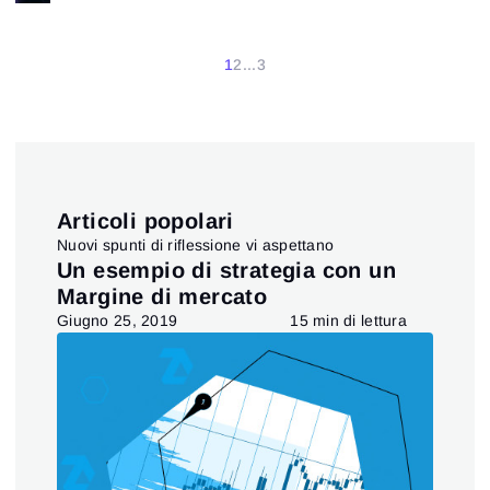
1
2
...
3
Articoli popolari
Nuovi spunti di riflessione vi aspettano
O
Un esempio di strategia con un
AN
Margine di mercato
ES
a
Giugno 25, 2019
15 min di lettura
Giu