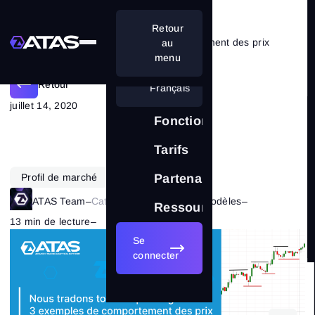
Retour
3 exemples révélant du comportement des prix
au
menu
Retour
Français
juillet 14, 2020
Fonctionnalités
Tarifs
Profil de marché
Partenariat
ATAS Team
–
Catégorie:
Stratégies & modèles
–
Ressources
13 min de lecture
–
2244
Se
connecter