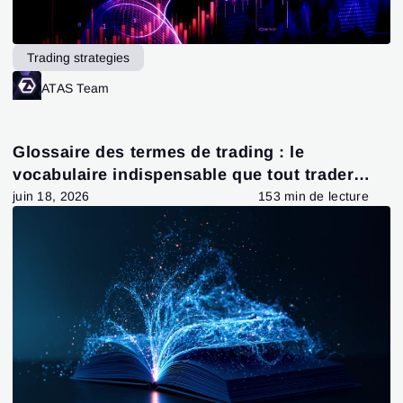
Trading strategies
ATAS Team
Glossaire des termes de trading : le
vocabulaire indispensable que tout trader
devrait connaître
juin 18, 2026
153 min de lecture