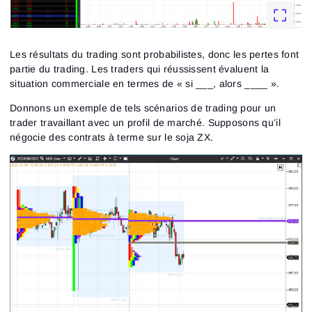
Inscription
Réinitialiser le mot de passe
Email
Email
Saisis ton adresse e-mail et nous t’enverrons un lien
pour créer un nouveau mot de passe.
Je souhaite recevoir des offres spéciales d'ATAS
Mot de passe
Les résultats du trading sont probabilistes, donc les pertes font
Email
J’accepte les
Terms of use
,
License agreement
.
Consultez notre Politique de confidentialité
partie du trading. Les traders qui réussissent évaluent la
Close
situation commerciale en termes de « si ___, alors ____ ».
Mot de passe oublié ?
Donnons un exemple de tels scénarios de trading pour un
S’inscrire
trader travaillant avec un profil de marché. Supposons qu’il
Réinitialiser le mot de passe
Se connecter
négocie des contrats à terme sur le soja ZX.
Connexion
Tu as déjà un compte ?
S’inscrire
Pas de compte ?