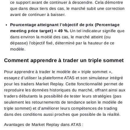
ce support avant de continuer à descendre. Cela démontre
Close
Mot de passe oublié ?
que dans deux tiers des cas, le marché subit une correction
avant de continuer à baisser.
S’inscrire
Réinitialiser le mot de passe
Se connecter
Pourcentage atteignant l’objectif de prix (Percentage
Connexion
Tu as déjà un compte ?
meeting price target) = 49 %.
Un tel indicateur signifie que
S’inscrire
Pas de compte ?
dans environ la moitié des cas, le marché atteint (ou
dépasse) l’objectif fixé, déterminé par la hauteur de ce
modèle.
Comment apprendre à trader un triple sommet
Pour apprendre à trader le modèle de « triple sommet »,
essayez d’utiliser la plateforme ATAS et son simulateur intégré
pour les traders Market Replay. Cette fonctionnalité permet de
reproduire les données historiques du marché, offrant ainsi aux
traders débutants la possibilité de tester leurs stratégies (pas
seulement les retournements de tendance selon le modèle de
triple sommet) et d’améliorer leurs compétences de trading
dans des conditions aussi proches que possible de la réalité.
Avantages de Market Replay dans ATAS :