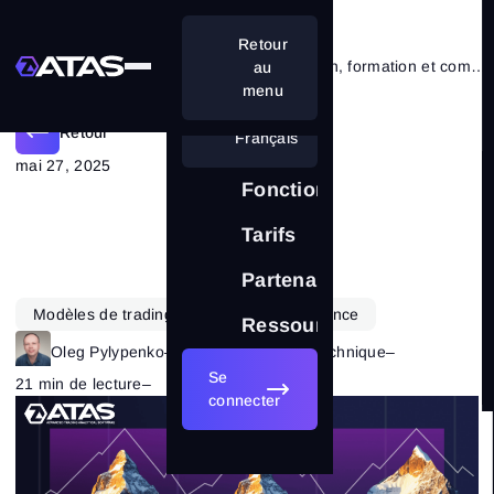
Retour
Figure de Triple Sommet : définition, formation et comment la trader
au
menu
Retour
Français
mai 27, 2025
Fonctionnalités
Tarifs
Partenariat
Modèles de trading
Trading de tendance
Ressources
Oleg Pylypenko
–
Catégorie:
Analyse technique
–
Se
21 min de lecture
–
959
connecter