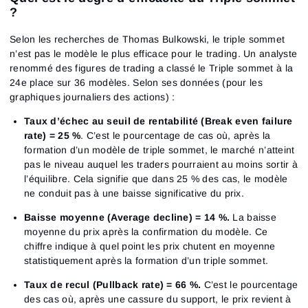
?
Selon les recherches de Thomas Bulkowski, le triple sommet
n’est pas le modèle le plus efficace pour le trading. Un analyste
renommé des figures de trading a classé le Triple sommet à la
24e place sur 36 modèles. Selon ses données (pour les
graphiques journaliers des actions) :
Taux d’échec au seuil de rentabilité (Break even failure
rate) = 25 %
. C’est le pourcentage de cas où, après la
formation d’un modèle de triple sommet, le marché n’atteint
pas le niveau auquel les traders pourraient au moins sortir à
l’équilibre. Cela signifie que dans 25 % des cas, le modèle
ne conduit pas à une baisse significative du prix.
Baisse moyenne (Average decline) = 14 %.
La baisse
Connexion
moyenne du prix après la confirmation du modèle. Ce
Inscription
Réinitialiser le mot de passe
Email
chiffre indique à quel point les prix chutent en moyenne
Email
statistiquement après la formation d’un triple sommet.
Saisis ton adresse e-mail et nous t’enverrons un lien
pour créer un nouveau mot de passe.
Taux de recul (Pullback rate) = 66 %.
C’est le pourcentage
Je souhaite recevoir des offres spéciales d'ATAS
Mot de passe
Email
des cas où, après une cassure du support, le prix revient à
J’accepte les
Terms of use
,
License agreement
.
Consultez notre Politique de confidentialité