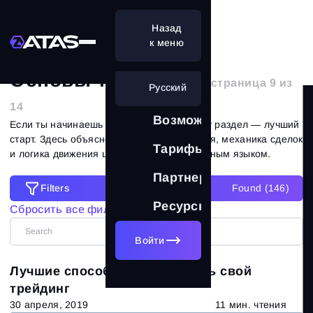
Назад
Основы трейдинга
к меню
Основы трейдинга
| страница 9 из
Русский
14
Возможности
Если ты начинаешь путь в трейдинге, этот раздел — лучший
старт. Здесь объяснены ключевые понятия, механика сделок
Тарифы
и логика движения цены простым и понятным языком.
Партнерам
Filters
Found (
146
)
Filters
Ресурсы
Сбросить все фильтры
Сбросить все фильтры
Войти
Категории
Лучшие способы организовать свой
Все статьи
(673)
трейдинг
30 апреля, 2019
11 мин. чтения