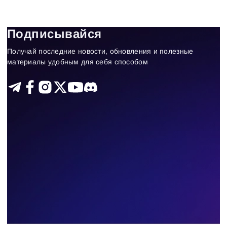
Типы графиков
Подписывайся
Получай последние новости, обновления и полезные
146
Results found
материалы удобным для себя способом
Apply filters