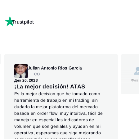
Trustpilot
Julian Antonio Rios Garcia
CO
Дек 20, 2023
Фев 
¡La mejor decisión! ATAS
Th
Es la mejor decision que he tomado como
of
herramienta de trabajo en mi trading, sin
The
dudarlo la mejor plataforma del mercado
ins
basada en order flow, muy intuitiva, fácil de
not 
manejar en especial los indicadores de
Also
volumen que son geniales y ayudan en mi
cry
operativa, esperamos que siga mejorando
wea