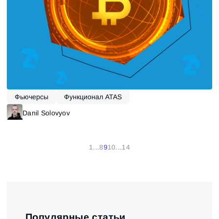
Фьючерсы
Функционал ATAS
Danil Solovyov
1
...
8
9
10
...
14
Популярные статьи