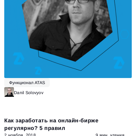
Зарегистрироваться
Сбросить пароль
Войти
Войти
Уже есть учётная запись?
Зарегистрироваться
Нет учётной записи?
Функционал ATAS
Danil Solovyov
Как заработать на онлайн-бирже
регулярно? 5 правил
2 ноября, 2018
9 мин. чтения