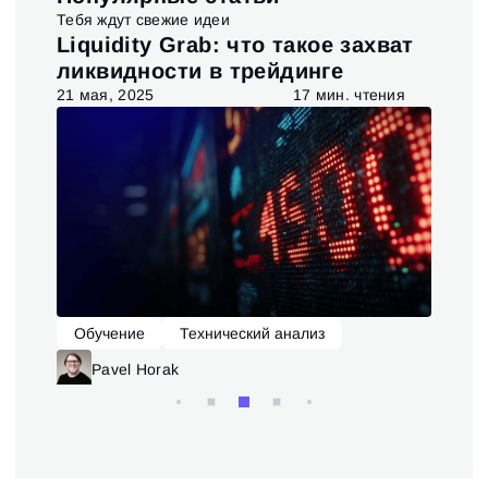
Тебя ждут свежие идеи
t и
Liquidity Grab: что такое захват
Ис
ия
ликвидности в трейдинге
та
я
21 мая, 2025
17 мин. чтения
6 ав
Обучение
Технический анализ
О
Pavel Horak