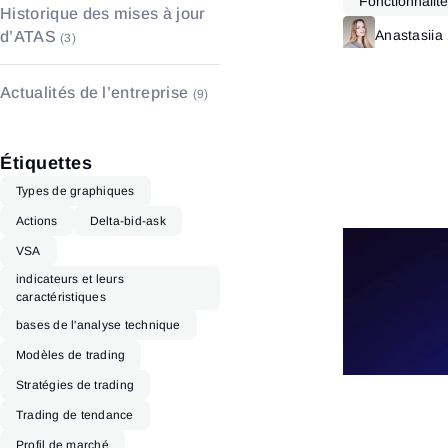
Fonctionnalit
Stratégies & modèles
(15)
Historique des mises à jour
Footprint
(3)
Anastasiia
d’ATAS
Psychologie du trading
(2)
(3)
Carnet d’ordres
(2)
Actualités de l’entreprise
(9)
Étiquettes
Types de graphiques
Actions
Delta-bid-ask
VSA
indicateurs et leurs
caractéristiques
bases de l'analyse technique
Modèles de trading
Stratégies de trading
Trading de tendance
Profil de marché