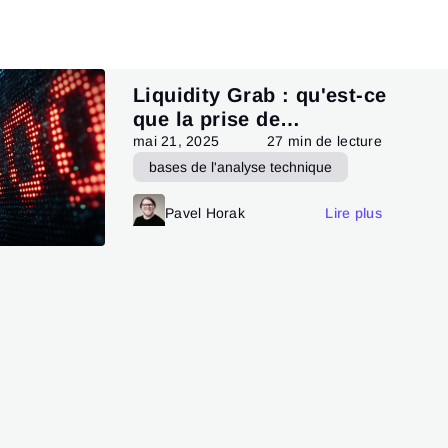
Liquidity Grab : qu'est-ce
que la prise de
liquiditédans le trading ?
mai 21, 2025
27 min de lecture
bases de l'analyse technique
Modèles de trading
Pavel Horak
Lire plus
Technical analysis