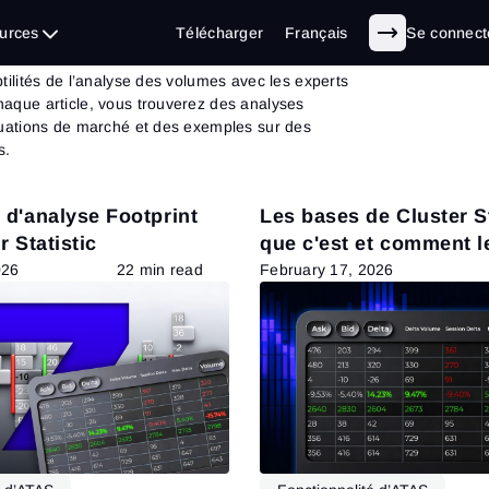
log
d’ATAS
urces
Télécharger
Français
Se connect
tilités de l’analyse des volumes avec les experts
aque article, vous trouverez des analyses
tuations de marché et des exemples sur des
s.
d'analyse Footprint
Les bases de Cluster St
r Statistic
que c'est et comment l
configurer
026
22 min read
February 17, 2026