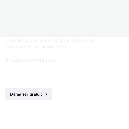
Commencez dès maintenant pour prendre des
décisions sereines et éclairées !
fr.support@atas.net
Démarrer gratuit