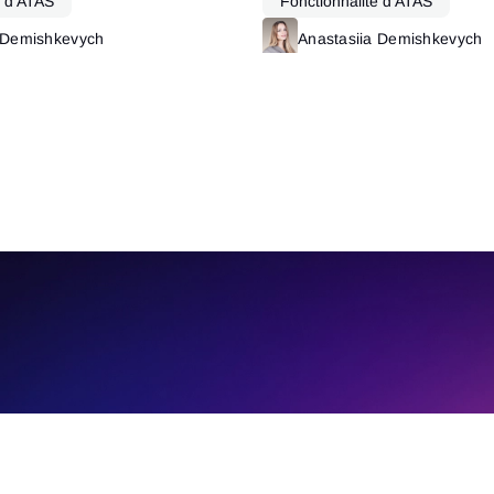
é d’ATAS
Fonctionnalité d’ATAS
 Demishkevych
Read more
Anastasiia Demishkevych