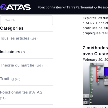
Le b
Fonctionnalités
Tarifs
Partenariat
Resso
Explorez les sub
d’ATAS. Dans ch
Catégories
pratiques de si
graphiques réel
Tous les articles
(191)
7 méthodes 
indicateurs
(7)
avec Cluste
February 20, 2
Théorie du marché
(107)
Analyse des volumes
(5)
Trading
(46)
Analyse technique
(32)
Bases du trading
(28)
Analyse fondamentale
(3)
Fonctionnalités d’ATAS
Gestion du capital et des risques
(14)
Bases du marché
(67)
(1)
Graphiques
(9)