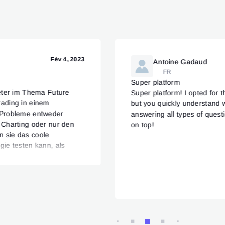
Fév 4, 2023
Antoine Gadaud
FR
Super platform
eter im Thema Future
Super platform! I opted for t
ading in einem
but you quickly understand 
 Probleme entweder
answering all types of quest
 Charting oder nur den
on top!
 sie das coole
ie testen kann, als
inzige was in meinen
an nicht den ganzen
vielleicht sogar zu
 Abend oder