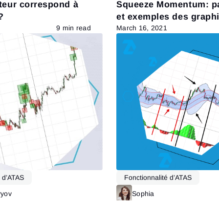
teur correspond à
Squeeze Momentum: p
?
et exemples des graph
9 min read
March 16, 2021
é d’ATAS
Fonctionnalité d’ATAS
vyov
Read more
Sophia