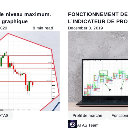
 de niveau maximum.
FONCTIONNEMENT DE
 graphique
L’INDICATEUR DE PRO
VOLUME
2020
8 min read
December 3, 2019
ATAS
Profil de marché
Fonction
é d’ATAS
Apprentissage
Actions
Read more
ATAS Team