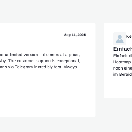
Sep 11, 2025
Ke
Einfac
he unlimited version – it comes at a price,
Einfach d
why. The customer support is exceptional,
Heatmap 
ions via Telegram incredibly fast. Always
noch ein
im Bereic