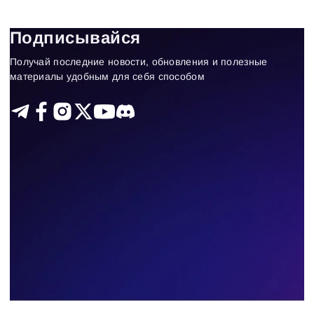
Торговля по объемам
Подписывайся
Получай последние новости, обновления и полезные
400
Results found
материалы удобным для себя способом
Apply filters