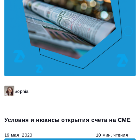
Зарегистрироваться
Сбросить пароль
Войти
Войти
Уже есть учётная запись?
Зарегистрироваться
Нет учётной записи?
Sophia
Условия и нюансы открытия счета на CME
19 мая, 2020
10 мин. чтения