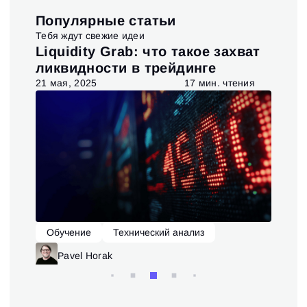
Популярные статьи
Тебя ждут свежие идеи
t и
Liquidity Grab: что такое захват
Ис
ия
ликвидности в трейдинге
та
я
21 мая, 2025
17 мин. чтения
6 ав
Обучение
Технический анализ
О
Pavel Horak