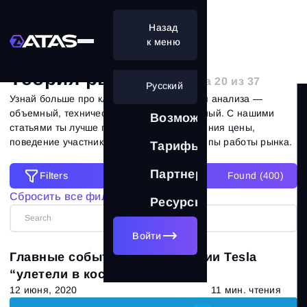
Назад
Главная
Блог
Теория рынка
к меню
Теория рынка
| страница 20 из 37
Русский
Узнай больше про ключевые направления анализа —
объемный, технический и фундаментальный. С нашими
Возможности
статьями ты лучше поймешь логику движения цены,
поведение участников и основные принципы работы рынка.
Тарифы
Партнерам
Filters
Found (
400
)
Filters
Сбросить все фильтры
Ресурсы
Сбросить все фильтры
Категории
Войти
Главные события недели: акции Tesla
Все статьи
(673)
“улетели в космос”
12 июня, 2020
11 мин. чтения
Теория рынка
(320)