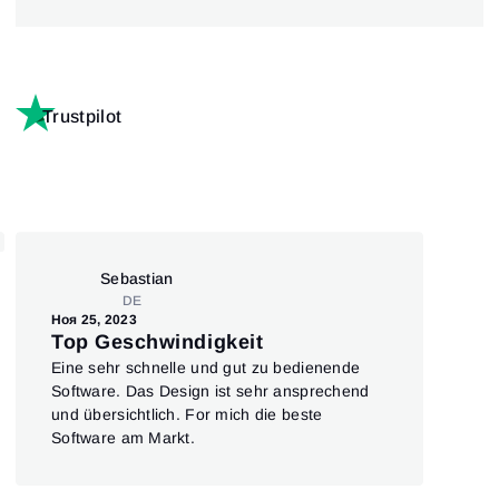
Trustpilot
Sebastian
DE
Ноя 25, 2023
Дек 
Top Geschwindigkeit
Se
Eine sehr schnelle und gut zu bedienende
Prei
Software. Das Design ist sehr ansprechend
sch
und übersichtlich. For mich die beste
übe
Software am Markt.