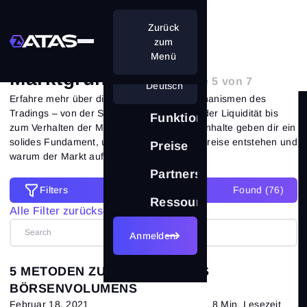
Zurück
Marktgrundlagen
zum
Menü
Marktgrundlagen
| Seite 5 von 7
Deutsch
Erfahre mehr über die grundlegenden Mechanismen des
Tradings – von der Struktur der Börse und der Liquidität bis
Funktionen
zum Verhalten der Marktteilnehmer. Diese Inhalte geben dir ein
solides Fundament, um zu verstehen, wie Preise entstehen und
Preise
warum der Markt auf Ereignisse reagiert.
Partnerschaft
Filters
Found (
76
)
Filters
Ressourcen
Alle Filter zurücksetzen
Alle Filter zurücksetzen
Anmelden
Kategorien
5 METODEN ZUR ANALYSE DES
Alle Beiträge
(216)
BÖRSENVOLUMENS
Februar 18, 2021
8 Min. Lesezeit