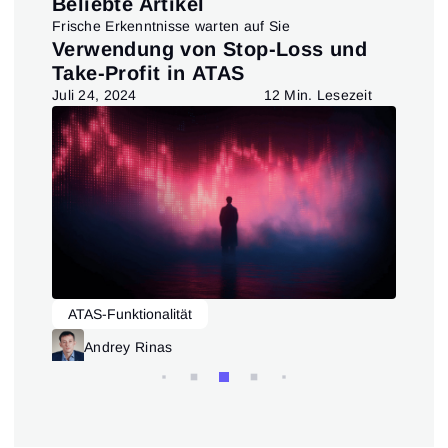
Beliebte Artikel
Frische Erkenntnisse warten auf Sie
ept
Verwendung von Stop-Loss und
Wi
Take-Profit in ATAS
nu
ve
t
Juli 24, 2024
12 Min. Lesezeit
Mär
ATAS-Funktionalität
A
Andrey Rinas