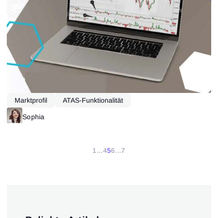
Marktprofil
ATAS-Funktionalität
Sophia
1
...
4
5
6
...
7