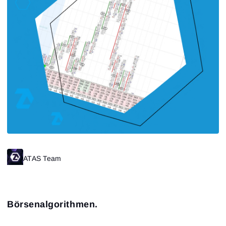
Close
Passwort vergessen?
Registrieren
Passwort zurücksetzen
Anmelden
Anmelden
Hast du schon ein Konto?
Registrieren
Noch kein Konto?
ATAS Team
Börsenalgorithmen.