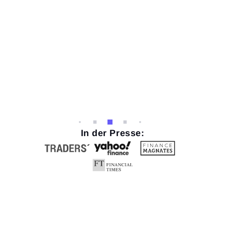
Kun
Zud
Kun
In der Presse: