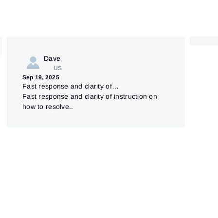
Dave
US
Sep 
Sep 19, 2025
To
Fast response and clarity of…
Su
Fast response and clarity of instruction on
how to resolve..
Top
Sch
Dan