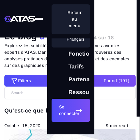
Retour
Accueil
Blog
au
menu
Le blog
d’ATAS
| Page 14 sur 18
Français
Explorez les subtilités de l’analyse des volumes avec les
experts d’ATAS. Dans chaque article, vous trouverez des
Fonctionnalités
analyses pratiques de situations de marché et des exemples
sur des graphiques réels.
Tarifs
Partenariat
Filters
Found (
191
)
Filters
Ressources
Réinitialiser tous les filtres
Catégories
Se
Qu‘est-ce que le VWAP ?
connecter
Tous les articles
(191)
October 15, 2020
9 min read
indicateurs
(7)