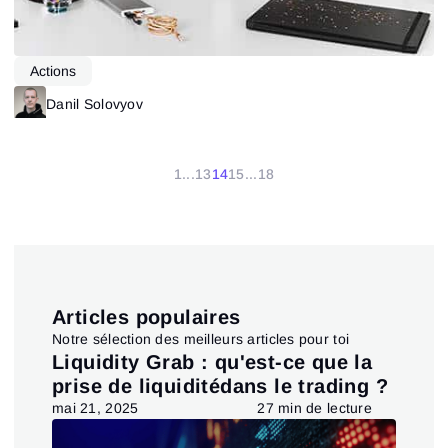
Actions
Danil Solovyov
1
...
13
14
15
...
18
Articles populaires
Notre sélection des meilleurs articles pour toi
Liquidity Grab : qu'est-ce que la
In
 la
prise de liquiditédans le trading ?
tr
co
e
mai 21, 2025
27 min de lecture
mar