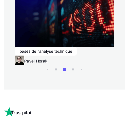
bases de l'analyse technique
F
Modèles de trading
Technical analysis
Pavel Horak
Trustpilot