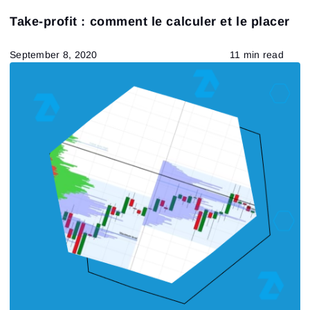
Delta-bid-ask
VSA
Take-profit : comment le calculer et le placer
indicateurs et leurs caractéristiques
bases de l'analyse technique
Modèles de trading
September 8, 2020
11 min read
Stratégies de trading
Trading de tendance
Profil de marché
Technical analysis
191
Results found
Apply filters