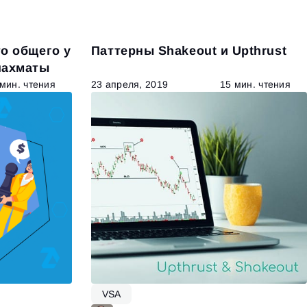
то общего у
Паттерны Shakeout и Upthrust
шахматы
 мин. чтения
23 апреля, 2019
15 мин. чтения
VSA