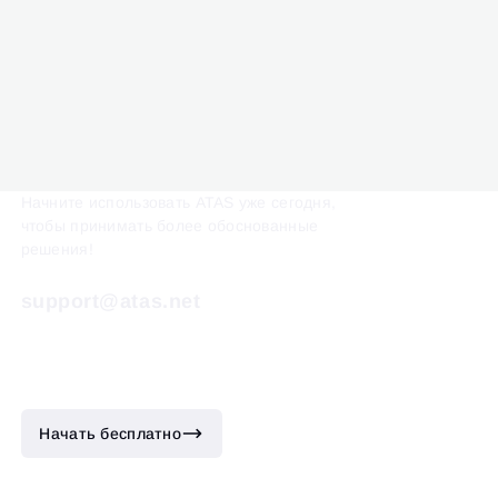
Начните использовать ATAS уже сегодня,
чтобы принимать более обоснованные
решения!
support@atas.net
Начать бесплатно