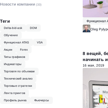
Новости компании
(33)
Биржевой стакан
(4)
Теги
Функционал 
Delta-bid-ask
DOM
Oleg Pyly
Обучение
Функционал ATAS
VSA
Акции
Forex
8 вещей, б
Типы графиков
начинать 
Индикаторы
профиля о
16 мая, 2019
Торговля по объемам
Технический анализ
Торговые стратегии
Лента принтов
Профиль рынка
Фьючерсы