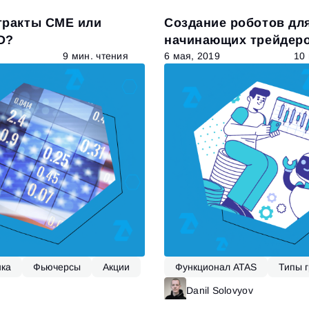
тракты CME или
Создание роботов дл
D?
начинающих трейдеро
важно знать
9 мин. чтения
6 мая, 2019
10
ка
Фьючерсы
Акции
Функционал ATAS
Типы 
Читать далее
Danil Solovyov
Ч