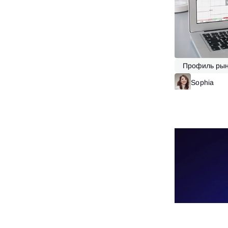
Профиль рын
VSA
Sophia