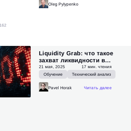
итать далее
Oleg Pylypenko
Читать далее
1
62
Liquidity Grab: что такое
захват ликвидности в
трейдинге
21 мая, 2025
17 мин. чтения
Обучение
Технический анализ
Pavel Horak
Читать далее