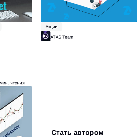
Акции
итать далее
ATAS Team
Читать далее
 мин. чтения
Стать автором