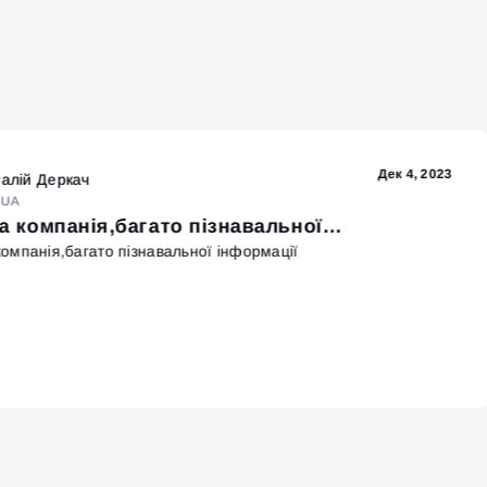
Дек 4, 2023
талій Деркач
UA
 компанія,багато пізнавальної…
омпанія,багато пізнавальної інформації