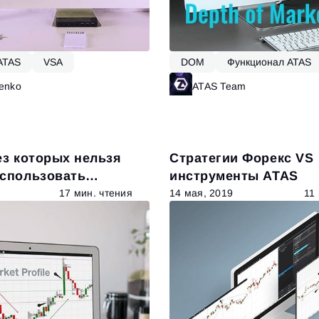
ATAS
VSA
DOM
Функционал ATAS
penko
Читать далее
ATAS Team
Ч
ез которых нельзя
Стратегии Форекс VS
использовать
инструменты ATAS
бъема.
17 мин. чтения
14 мая, 2019
11