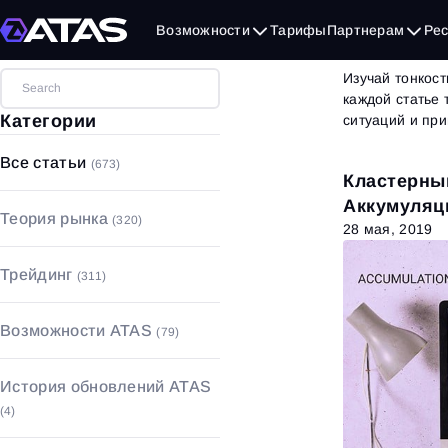
Бло
Возможности
Тарифы
Партнерам
Ре
Изучай тонкост
каждой статье
Категории
ситуаций и пр
Все статьи
(673)
Кластерный
Аккумуляц
Теория рынка
(320)
28 мая, 2019
Объемный анализ
(17)
Трейдинг
(311)
Технический анализ
(49)
Стратегии и паттерны
(53)
Фундаментальный анализ
(90)
Возможности ATAS
(79)
Основы трейдинга
(208)
Основы рынка
(164)
Графики
(18)
Управление капиталом с
История обновлений ATAS
рисками
(21)
Футпринт
(5)
(4)
Психология трейдинга
(29)
Индикаторы
(52)