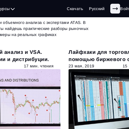
г
| страница 41 из 62
сурсы
Скачать
Русский
Вой
и объемного анализа с экспертами ATAS. В
 ты найдешь практические разборы рыночных
имеры на реальных графиках
 анализ и VSA.
Лайфхаки для торгов
ии и дистрибуции.
помощью биржевого 
Smart DOM
17 мин. чтения
23 мая, 2019
15