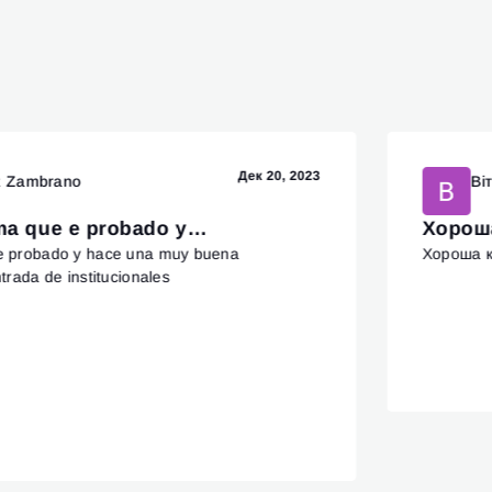
Дек 20, 2023
z Zambrano
Ві
rma que e probado y…
Хороша
 e probado y hace una muy buena
Хороша к
trada de institucionales