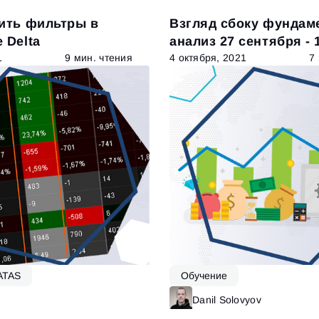
оить фильтры в
Взгляд сбоку фундам
 Delta
анализ 27 сентября - 
1
9 мин. чтения
4 октября, 2021
7
ATAS
Обучение
Читать далее
Danil Solovyov
Ч