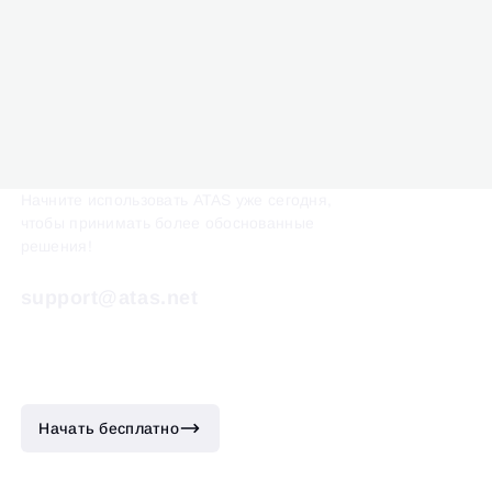
Начните использовать ATAS уже сегодня,
чтобы принимать более обоснованные
решения!
support@atas.net
Начать бесплатно