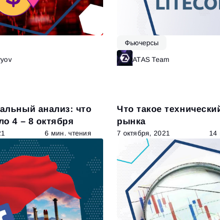
Фьючерсы
vyov
Читать далее
ATAS Team
Ч
альный анализ: что
Что такое технически
о 4 – 8 октября
рынка
21
6 мин. чтения
7 октября, 2021
14