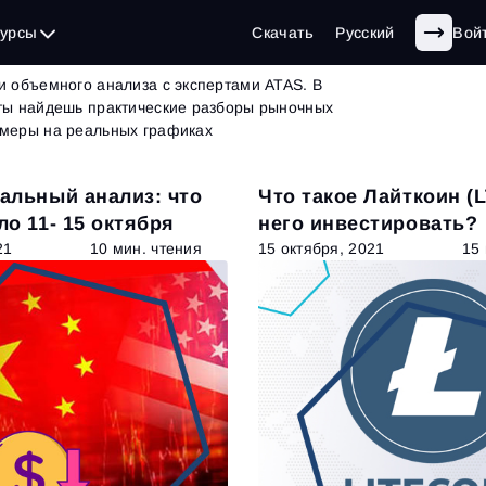
г
| страница 17 из 62
сурсы
Скачать
Русский
Вой
и объемного анализа с экспертами ATAS. В
 ты найдешь практические разборы рыночных
имеры на реальных графиках
альный анализ: что
Что такое Лайткоин (L
о 11- 15 октября
него инвестировать?
21
10 мин. чтения
15 октября, 2021
15