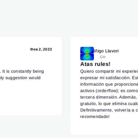
Фев 2, 2023
Iñigo Llavori
CH
Atas rules!
 It is constantly being
Quiero compartir mi experie
nly suggestion would
expresar mi satisfacción. E
información que proporcion
activos (orderflow); es com
tercera dimensión. Además, 
gratuito, lo que elimina cua
Definitivamente, volvería a 
recomendado!