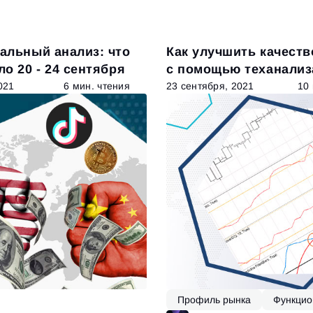
альный анализ: что
Как улучшить качеств
о 20 - 24 сентября
с помощью теханализ
021
6 мин. чтения
23 сентября, 2021
10
Вход
Регистрация
Восстановить пароль
Email
Email
Введи адрес электронной почты, и мы отправим ссылку
для создания нового пароля.
Я хочу получать специальные предложения от ATAS
Пароль
Email
Я принимаю:
Terms of use
,
License agreement
.
Close
Забыли пароль?
Зарегистрироваться
Профиль рынка
Функцио
Сбросить пароль
Войти