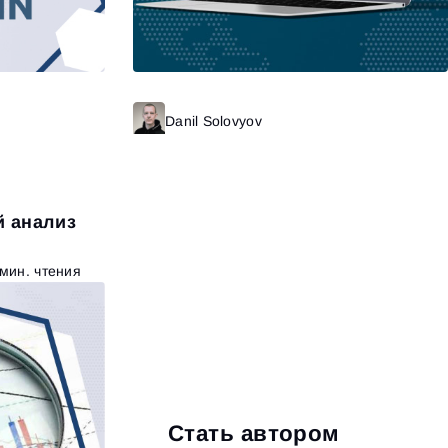
итать далее
Danil Solovyov
Читать далее
й анализ
 мин. чтения
Стать автором