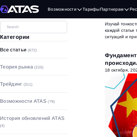
Бло
Возможности
Тарифы
Партнерам
Ре
Изучай тонкост
каждой статье
Категории
ситуаций и пр
Все статьи
(672)
Фундамент
происходил
Теория рынка
(320)
18 октября, 20
Объемный анализ
(17)
Трейдинг
(311)
Технический анализ
(49)
Стратегии и паттерны
(53)
Фундаментальный анализ
(90)
Возможности ATAS
(79)
Основы трейдинга
(208)
Основы рынка
(164)
Графики
(18)
Управление капиталом с
История обновлений ATAS
рисками
(21)
Футпринт
(5)
(4)
Психология трейдинга
(29)
Индикаторы
(52)