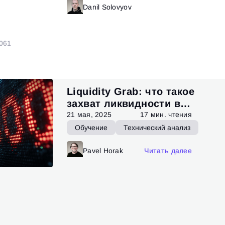
итать далее
Danil Solovyov
Читать далее
0
61
Liquidity Grab: что такое
захват ликвидности в
трейдинге
21 мая, 2025
17 мин. чтения
Обучение
Технический анализ
Pavel Horak
Читать далее