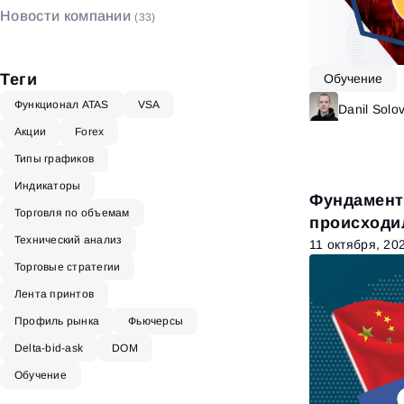
Новости компании
(33)
Биржевой стакан
(4)
Теги
Обучение
Функционал ATAS
VSA
Danil Solo
Акции
Forex
Типы графиков
Индикаторы
Фундамент
Торговля по объемам
происходил
Технический анализ
11 октября, 20
Торговые стратегии
Лента принтов
Профиль рынка
Фьючерсы
Delta-bid-ask
DOM
Обучение