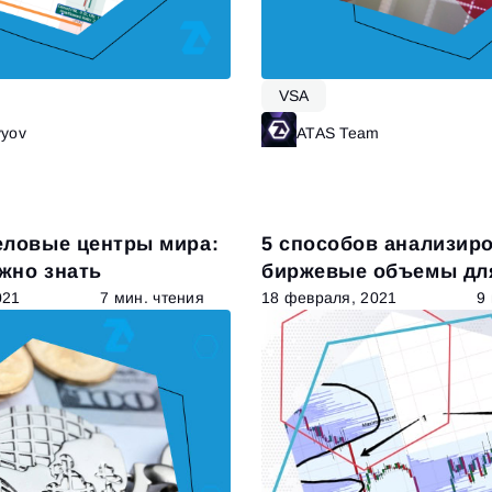
VSA
vyov
Читать далее
ATAS Team
Ч
еловые центры мира:
5 способов анализир
ужно знать
биржевые объемы дл
начинающих
021
7 мин. чтения
18 февраля, 2021
9