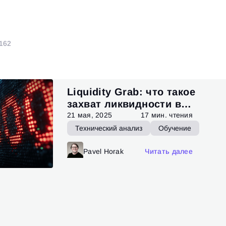
итать далее
1
62
Liquidity Grab: что такое
захват ликвидности в
трейдинге
21 мая, 2025
17 мин. чтения
Технический анализ
Обучение
Pavel Horak
Читать далее