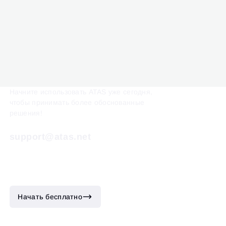
Начните использовать ATAS уже сегодня,
чтобы принимать более обоснованные
решения!
support@atas.net
Начать бесплатно