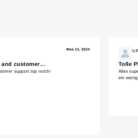
Фев 13, 2024
V.P
od and customer…
Tolle 
stomer support top notch!
Alles sup
ein weni