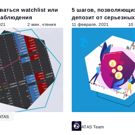
ваться watchlist или
5 шагов, позволяющи
наблюдения
депозит от серьезных
021
2 мин. чтения
11 февраля, 2021
10
ATAS
Читать далее
ATAS Team
Ч