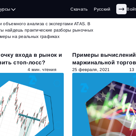
г
| страница 22 из 62
сурсы
Скачать
Русский
Вой
и объемного анализа с экспертами ATAS. В
 ты найдешь практические разборы рыночных
имеры на реальных графиках
точку входа в рынок и
Примеры вычислений
вить стоп-лосс?
маржинальной торго
акциями США
4 мин. чтения
25 февраля, 2021
13