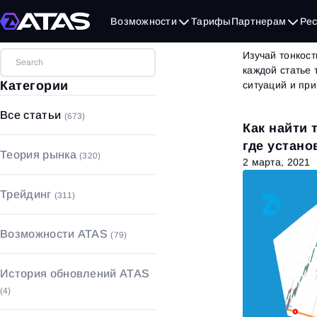
Бло
Возможности
Тарифы
Партнерам
Ре
Изучай тонкост
каждой статье
Категории
ситуаций и пр
Все статьи
(673)
Как найти 
где устано
Теория рынка
(320)
2 марта, 2021
Объемный анализ
(17)
Трейдинг
(311)
Технический анализ
(49)
Стратегии и паттерны
(53)
Фундаментальный анализ
(90)
Возможности ATAS
(79)
Основы трейдинга
(208)
Основы рынка
(164)
Графики
(18)
Управление капиталом с
История обновлений ATAS
рисками
(21)
Футпринт
(5)
(4)
Психология трейдинга
(29)
Индикаторы
(52)