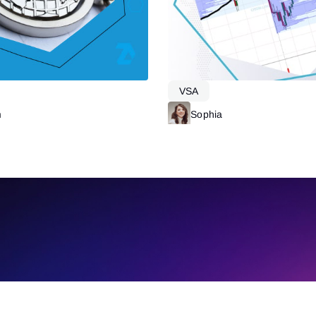
VSA
m
Читать далее
Sophia
Ч