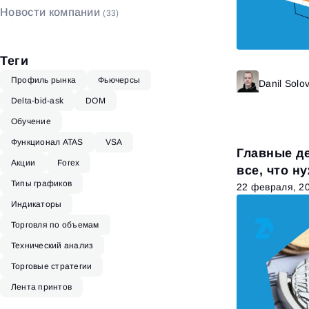
Новости компании
(33)
Биржевой стакан
(4)
Теги
Профиль рынка
Фьючерсы
Danil Solo
Delta-bid-ask
DOM
Обучение
Функционал ATAS
VSA
Главные д
Акции
Forex
все, что н
Типы графиков
22 февраля, 2
Индикаторы
Торговля по объемам
Технический анализ
Торговые стратегии
Лента принтов