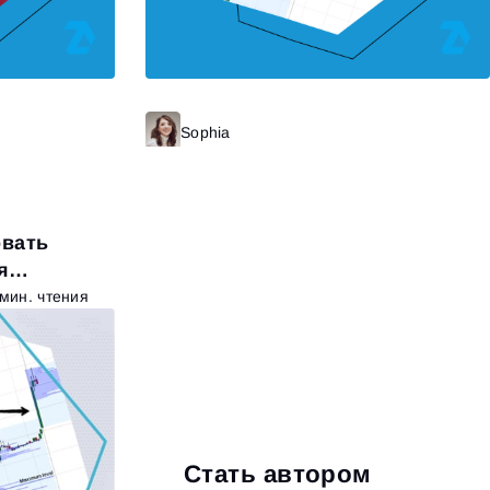
итать далее
Sophia
Читать далее
овать
я
 мин. чтения
Стать автором