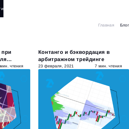
ти
Главная
Блог
 при
Контанго и бэквордация в
вля
арбитражном трейдинге
 мин. чтения
23 февраля, 2021
7 мин. чтения