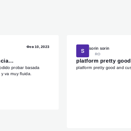
Фев 10, 2023
sorin sorin
RO
encia…
platform pretty go
podido probar basada
platform pretty good and cu
 y va muy fluida.