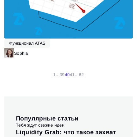
Функционал ATAS
Sophia
1
...
39
40
41
...
62
Популярные статьи
Тебя ждут свежие идеи
t и
Liquidity Grab: что такое захват
Ис