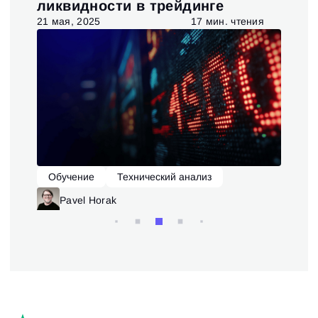
ия
ликвидности в трейдинге
та
я
21 мая, 2025
17 мин. чтения
6 ав
Обучение
Технический анализ
О
Pavel Horak