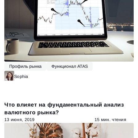
Зарегистрироваться
Сбросить пароль
Войти
Войти
Уже есть учётная запись?
Зарегистрироваться
Нет учётной записи?
Профиль рынка
Функционал ATAS
Sophia
Что влияет на фундаментальный анализ
валютного рынка?
13 июня, 2019
15 мин. чтения