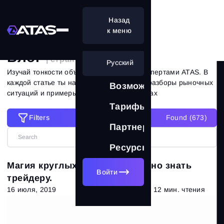
Назад
Главная
Блог
к меню
Блог
| страница 40 из 62
Русский
Изучай тонкости объемного анализа с экспертами ATAS. В
каждой статье ты найдешь практические разборы рыночных
Возможности
ситуаций и примеры на реальных графиках
Тарифы
Filters
Found (
673
)
Filters
Партнерам
Ресурсы
Сбросить все фильтры
Категории
Магия круглых чисел. Что нужно знать
Войти
трейдеру.
Все статьи
(673)
16 июля, 2019
12 мин. чтения
Теория рынка
(320)