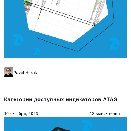
Войти
Уже есть учётная запись?
Зарегистрироваться
Нет учётной записи?
Pavel Horak
Категории доступных индикаторов ATAS
10 октября, 2023
12 мин. чтения