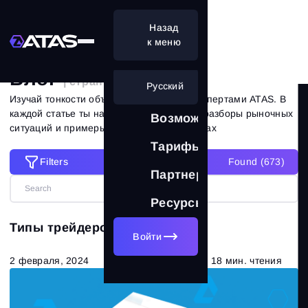
Назад
Главная
Блог
к меню
Блог
| страница 10 из 62
Русский
Изучай тонкости объемного анализа с экспертами ATAS. В
каждой статье ты найдешь практические разборы рыночных
Возможности
ситуаций и примеры на реальных графиках
Тарифы
Filters
Found (
673
)
Filters
Партнерам
Ресурсы
Сбросить все фильтры
Категории
Типы трейдеров на бирже
Войти
Все статьи
(673)
2 февраля, 2024
18 мин. чтения
Теория рынка
(320)