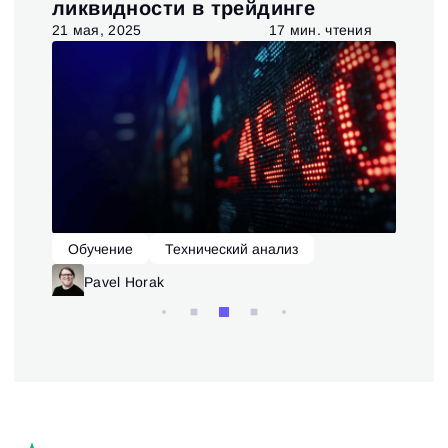
ия
ликвидности в трейдинге
та
я
21 мая, 2025
17 мин. чтения
6 ав
Обучение
Технический анализ
О
Pavel Horak