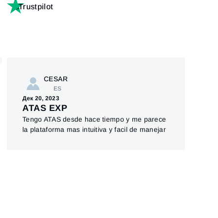
Trustpilot
CESAR
ES
Ноя 
Дек 20, 2023
AT
ATAS EXP
an
Tengo ATAS desde hace tiempo y me parece
ATA
la plataforma mas intuitiva y facil de manejar
hone