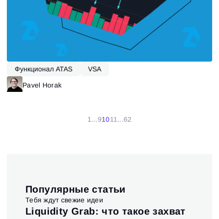
Функционал ATAS
VSA
Pavel Horak
1
...
9
10
11
...
62
Популярные статьи
Тебя ждут свежие идеи
t и
Liquidity Grab: что такое захват
Ис