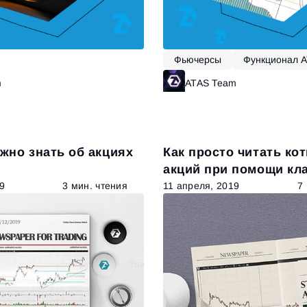
Фьючерсы
Функционал 
m
Читать далее
ATAS Team
Ч
ужно знать об акциях
Как просто читать ко
акций при помощи кл
9
3 мин. чтения
11 апреля, 2019
7