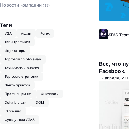
Новости компании
(33)
Биржевой стакан
(4)
Теги
VSA
Акции
Forex
ATAS Tea
Типы графиков
Индикаторы
Торговля по объемам
Все, что н
Технический анализ
Facebook.
Торговые стратегии
12 апреля, 201
Лента принтов
Профиль рынка
Фьючерсы
Delta-bid-ask
DOM
Обучение
Функционал ATAS