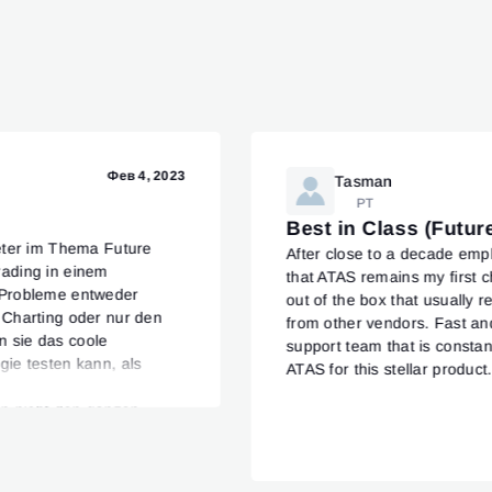
Фев 4, 2023
Tasman
PT
Best in Class (Futur
eter im Thema Future
After close to a decade empl
ading in einem
that ATAS remains my first c
 Probleme entweder
out of the box that usually 
 Charting oder nur den
from other vendors. Fast and
 sie das coole
support team that is consta
ie testen kann, als
ATAS for this stellar product
inzige was in meinen
an nicht den ganzen
vielleicht sogar zu
 Abend oder