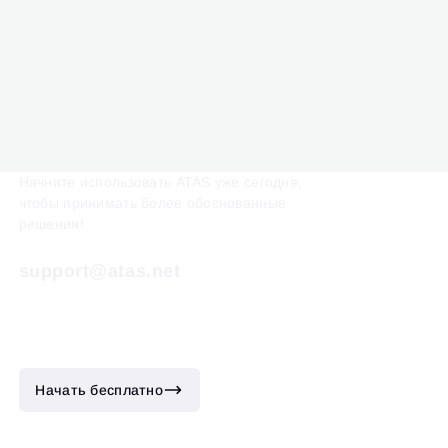
Начните использовать ATAS уже сегодня,
чтобы принимать более обоснованные
решения!
support@atas.net
Начать бесплатно