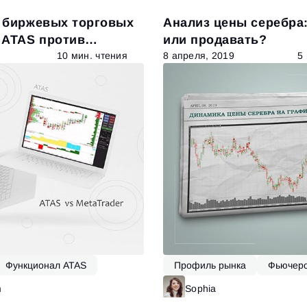
 биржевых торговых
Анализ цены серебра:
 ATAS против
или продавать?
10 мин. чтения
8 апреля, 2019
5
Функционал ATAS
Профиль рынка
Фьючер
Функционал ATAS
m
Читать далее
Sophia
Ч