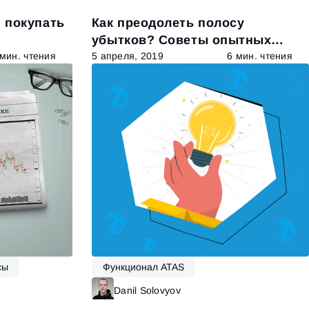
 покупать
Как преодолеть полосу
убытков? Советы опытных
трейдеров
 мин. чтения
5 апреля, 2019
6 мин. чтения
сы
Функционал ATAS
итать далее
Danil Solovyov
Читать далее