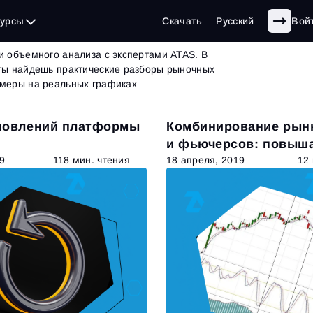
г
| страница 42 из 62
сурсы
Скачать
Русский
Вой
и объемного анализа с экспертами ATAS. В
 ты найдешь практические разборы рыночных
имеры на реальных графиках
новлений платформы
Комбинирование рын
и фьючерсов: повыш
эффективность
9
118 мин. чтения
18 апреля, 2019
12