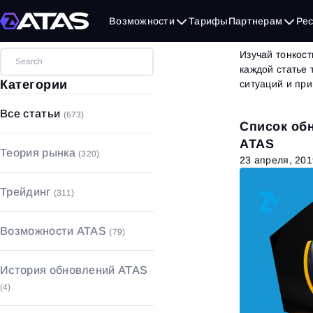
Бло
Возможности
Тарифы
Партнерам
Ре
Изучай тонкост
каждой статье
Категории
ситуаций и пр
Все статьи
(673)
Список об
ATAS
Теория рынка
(320)
23 апреля, 201
Объемный анализ
(17)
Трейдинг
(311)
Технический анализ
(49)
Стратегии и паттерны
(53)
Фундаментальный анализ
(90)
Возможности ATAS
(79)
Основы трейдинга
(208)
Основы рынка
(164)
Графики
(18)
Управление капиталом с
История обновлений ATAS
рисками
(21)
Футпринт
(5)
(4)
Психология трейдинга
(29)
Индикаторы
(52)