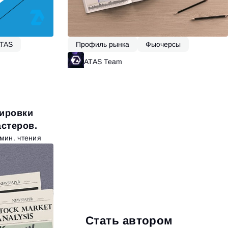
ATAS
Профиль рынка
Фьючерсы
Функционал ATAS
Forex
итать далее
ATAS Team
Читать далее
тировки
астеров.
 мин. чтения
Стать автором