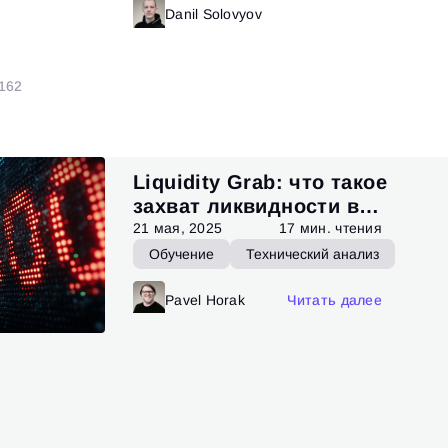
Функционал ATAS
Акции
итать далее
Danil Solovyov
Читать далее
1
62
Liquidity Grab: что такое
захват ликвидности в
трейдинге
21 мая, 2025
17 мин. чтения
Обучение
Технический анализ
Pavel Horak
Читать далее