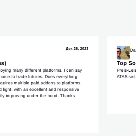
Дек 26, 2023
Da
es)
Top So
oying many different platforms, I can say
Preis-Lei
hoice to trade futures. Does everything
ATAS seit
requires multiple paid addons to platforms
 light, with an excellent and responsive
ntly improving under the hood. Thanks
.