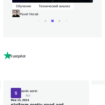
Обучение
Технический анализ
О
Pavel Horak
Trustpilot
sorin sorin
RO
Дек 
Фев 13, 2024
To
platform pretty good and