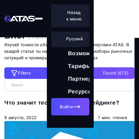
Назад
Главная
Блог
к меню
Блог
| страница 13 из 62
Русский
Изучай тонкости объемного анализа с экспертами ATAS. В
каждой статье ты найдешь практические разборы рыночных
Возможности
ситуаций и примеры на реальных графиках
Тарифы
Filters
Found (
673
)
Filters
Партнерам
Ресурсы
Сбросить все фильтры
Категории
Что значит тестирование в трейдинге?
Войти
Все статьи
(673)
9 августа, 2022
7 мин. чтения
Теория рынка
(320)