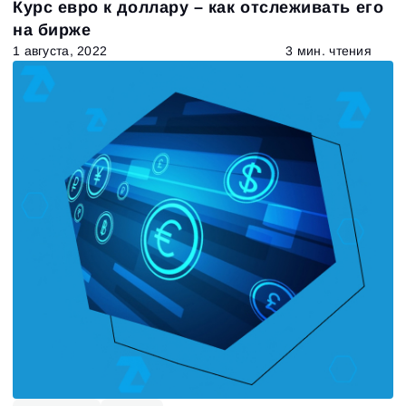
Курс евро к доллару – как отслеживать его
на бирже
673
Results found
1 августа, 2022
3 мин. чтения
Apply filters