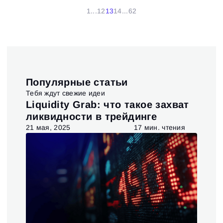
1
...
12
13
14
...
62
Популярные статьи
Тебя ждут свежие идеи
t и
Liquidity Grab: что такое захват
Ис
ия
ликвидности в трейдинге
та
я
21 мая, 2025
17 мин. чтения
6 ав