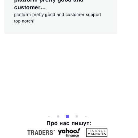
kl
customer…
All
platform pretty good and customer support
all
top notch!
ver
Про нас пишут: