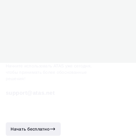
Начните использовать ATAS уже сегодня,
чтобы принимать более обоснованные
решения!
support@atas.net
Начать бесплатно