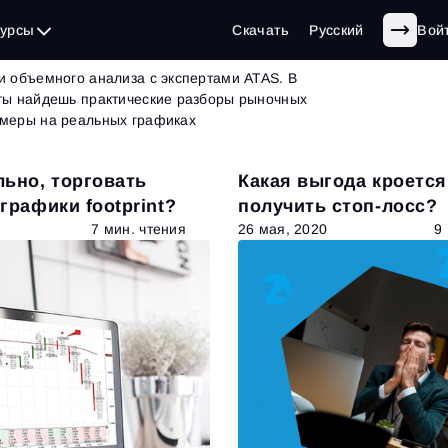
г
| страница 32 из 62
сурсы
Скачать
Русский
Вой
и объемного анализа с экспертами ATAS. В
 ты найдешь практические разборы рыночных
имеры на реальных графиках
ьно, торговать
Какая выгода кроется
графики footprint?
получить стоп-лосс?
7 мин. чтения
26 мая, 2020
9