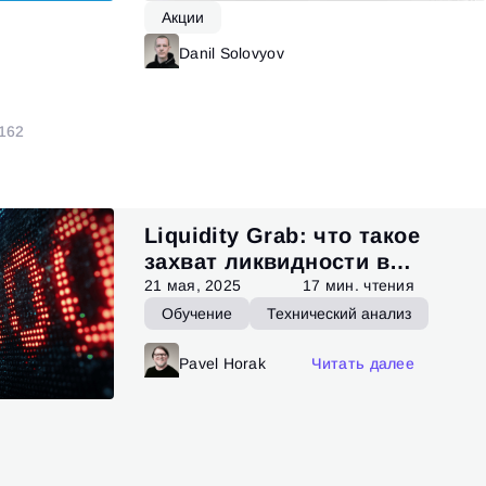
Акции
итать далее
Danil Solovyov
Читать далее
1
62
Liquidity Grab: что такое
захват ликвидности в
трейдинге
21 мая, 2025
17 мин. чтения
Обучение
Технический анализ
Pavel Horak
Читать далее