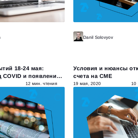
m
Читать далее
Danil Solovyov
Ч
тий 18-24 мая:
Условия и нюансы от
д COVID и появление
счета на CME
12 мин. чтения
19 мая, 2020
10