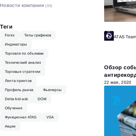
Новости компании
(33)
Биржевой стакан
(4)
Теги
Forex
Типы графиков
ATAS Tea
Индикаторы
Торговля по объемам
Технический анализ
Обзор собы
Торговые стратегии
антирекор
Лента принтов
Сатоши
22 мая, 2020
Профиль рынка
Фьючерсы
Delta-bid-ask
DOM
Обучение
Функционал ATAS
VSA
Акции