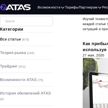
Бло
Возможности
Тарифы
Партнерам
Ре
Изучай тонкост
каждой статье
Категории
ситуаций и пр
Все статьи
(673)
Как прибыл
используя 
Теория рынка
(320)
27 мая, 2020
Объемный анализ
(17)
Трейдинг
(311)
Технический анализ
(49)
Стратегии и паттерны
(53)
Фундаментальный анализ
(90)
Возможности ATAS
(79)
Основы трейдинга
(208)
Основы рынка
(164)
Графики
(18)
Управление капиталом с
История обновлений ATAS
рисками
(21)
Футпринт
(5)
(4)
Психология трейдинга
(29)
Индикаторы
(52)