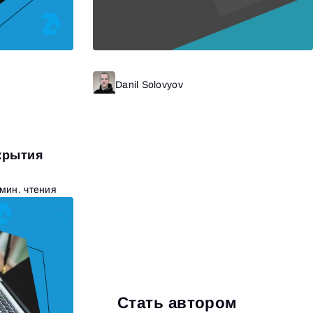
итать далее
Danil Solovyov
Читать далее
крытия
 мин. чтения
Стать автором