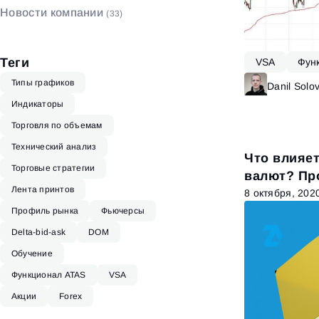
Новости компании
(33)
Биржевой стакан
(4)
Теги
VSA
Фун
Типы графиков
Danil Solo
Индикаторы
Торговля по объемам
Технический анализ
Что влияет
Торговые стратегии
валют? Пр
Лента принтов
факторах
8 октября, 202
Профиль рынка
Фьючерсы
Delta-bid-ask
DOM
Обучение
Функционал ATAS
VSA
Акции
Forex