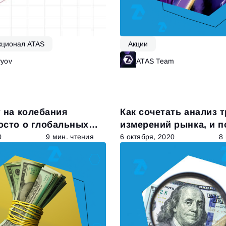
кционал ATAS
Акции
vyov
Читать далее
ATAS Team
Ч
 на колебания
Как сочетать анализ т
осто о глобальных
измерений рынка, и п
важно
0
9 мин. чтения
6 октября, 2020
8