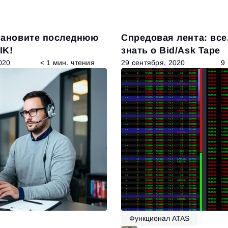
тановите последнюю
Спредовая лента: все
IK!
знать о Bid/Ask Tape
020
< 1 мин. чтения
29 сентября, 2020
9
Вход
Регистрация
Восстановить пароль
Email
Email
Введи адрес электронной почты, и мы отправим ссылку
для создания нового пароля.
Я хочу получать специальные предложения от ATAS
Пароль
Email
Я принимаю:
Terms of use
,
License agreement
.
Close
Забыли пароль?
Зарегистрироваться
Функционал ATAS
Сбросить пароль
Войти