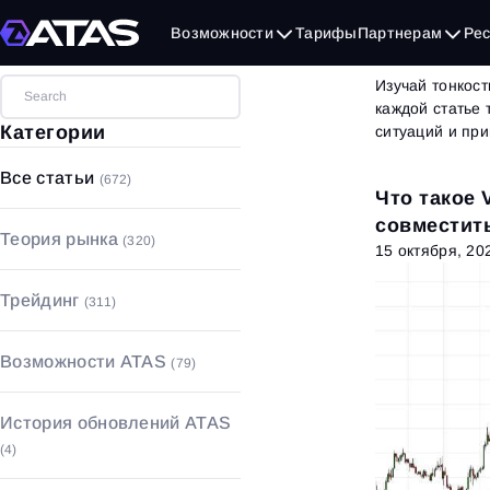
Бло
Возможности
Тарифы
Партнерам
Ре
Изучай тонкост
каждой статье
Категории
ситуаций и пр
Все статьи
(672)
Что такое 
совместит
Теория рынка
(320)
анализом?
15 октября, 20
Объемный анализ
(17)
Трейдинг
(311)
Технический анализ
(49)
Стратегии и паттерны
(53)
Фундаментальный анализ
(90)
Возможности ATAS
(79)
Основы трейдинга
(208)
Основы рынка
(164)
Графики
(18)
Управление капиталом с
История обновлений ATAS
рисками
(21)
Футпринт
(5)
(4)
Психология трейдинга
(29)
Индикаторы
(52)