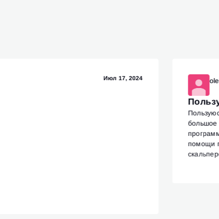
Июл 17, 2024
ol
Польз
Пользуюс
большое 
программ
помощи п
скальпер