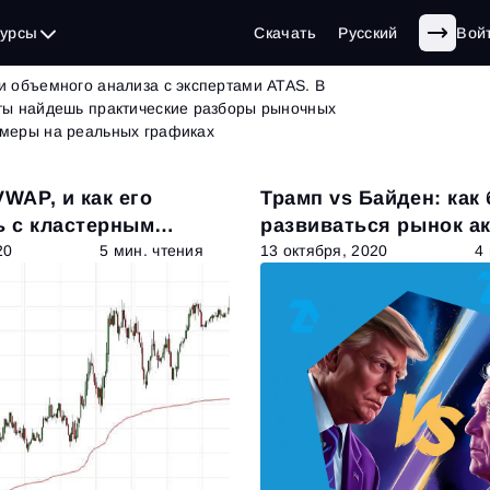
г
| страница 26 из 62
сурсы
Скачать
Русский
Вой
и объемного анализа с экспертами ATAS. В
 ты найдешь практические разборы рыночных
имеры на реальных графиках
VWAP, и как его
Трамп vs Байден: как 
ь с кластерным
развиваться рынок а
20
5 мин. чтения
13 октября, 2020
4