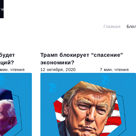
ти
Главная
Блог
будет
Трамп блокирует “спасение”
кций?
экономики?
 мин. чтения
12 октября, 2020
7 мин. чтения