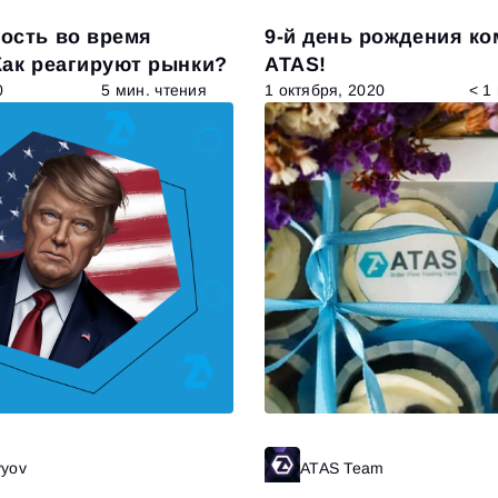
ость во время
9-й день рождения к
Как реагируют рынки?
ATAS!
0
5 мин. чтения
1 октября, 2020
< 1
vyov
Читать далее
ATAS Team
Ч