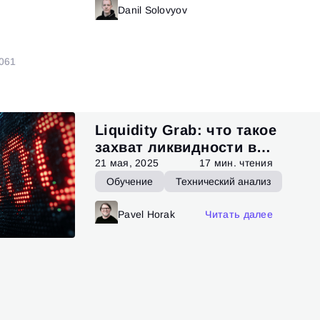
итать далее
Danil Solovyov
Читать далее
0
61
Liquidity Grab: что такое
захват ликвидности в
трейдинге
21 мая, 2025
17 мин. чтения
Обучение
Технический анализ
Pavel Horak
Читать далее