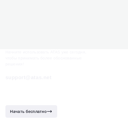
Начните использовать ATAS уже сегодня,
чтобы принимать более обоснованные
решения!
support@atas.net
Начать бесплатно