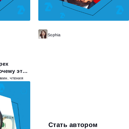
итать далее
Sophia
Читать далее
рех
очему это
 мин. чтения
Стать автором