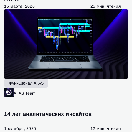
15 марта, 2026
25 мин. чтения
Функционал ATAS
ATAS Team
Вход
Регистрация
Восстановить пароль
Email
Email
Введи адрес электронной почты, и мы отправим
14 лет аналитических инсайтов
ссылку для создания нового пароля.
Я хочу получать специальные предложения от
Пароль
Email
ATAS
Я принимаю:
Terms of use
,
License agreement
.
1 октября, 2025
12 мин. чтения
Close