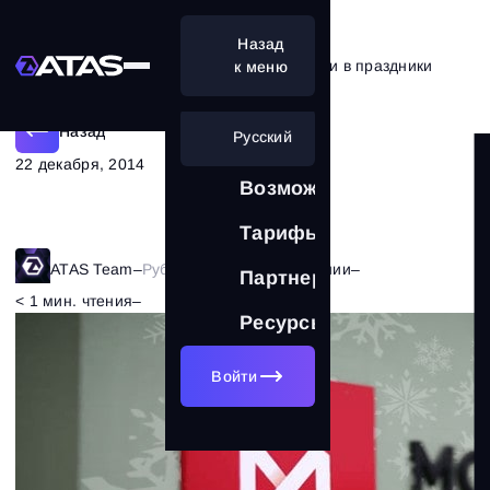
Назад
График работы Московской Биржи в праздники
к меню
Назад
Русский
22 декабря, 2014
Возможности
Тарифы
ATAS Team
–
Рубрика:
Новости компании
–
Партнерам
< 1 мин. чтения
–
19505
Ресурсы
Войти